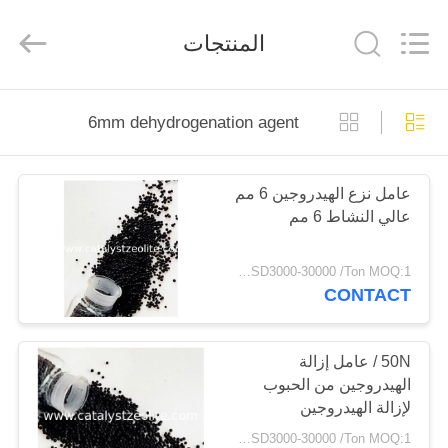
CATALYSTS
GROUP
CO.,LTD.
المنتجات
All
Rights
Reserved.
منزل
6mm dehydrogenation agent
منتجات
عامل نزع الهيدروجين 6 مم
عالي النشاط 6 مم
معلومات
عنا
USD3000-30000 /Ton MOQ:1 كغم
CONTACT
جولة
في
50N / عامل إزالة
الهيدروجين من الحبوب
المعمل
لإزالة الهيدروجين
USD3000-30000 /Ton MOQ:1 كغم