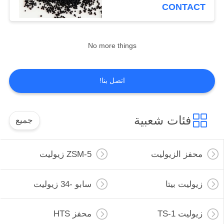
رقابة
CONTACT
جودة
No more things
اتصل
بنا
اتصل بنا!
أخبار
فئات شعبية
جميع
حالات
محفز الزيوليت
ZSM-5 زيوليت
خريطة
الموقع
زيوليت بيتا
سابو -34 زيوليت
زيوليت TS-1
محفز HTS
PRIVACY