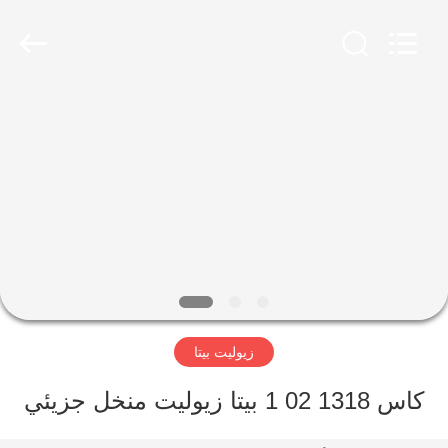
CATALYSTS
GROUP
CO.,LTD.
All
Rights
Reserved.
منزل
منتجات
معلومات
عنا
جولة
زيوليت بيتا
في
المعمل
كاس 1318 02 1 بيتا زيوليت منخل جزيئي