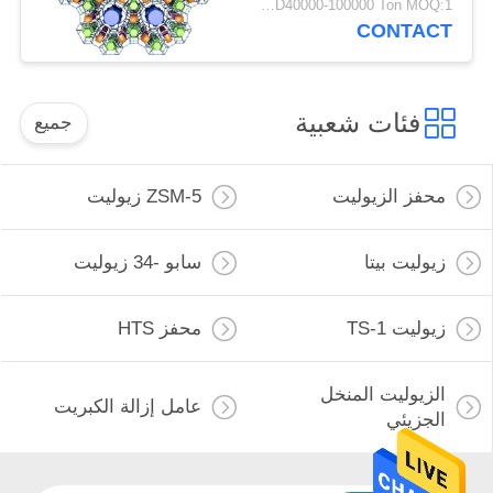
USD40000-100000 Ton MOQ:1 كغم
CONTACT
فئات شعبية
جميع
محفز الزيوليت
ZSM-5 زيوليت
زيوليت بيتا
سابو -34 زيوليت
زيوليت TS-1
محفز HTS
الزيوليت المنخل
عامل إزالة الكبريت
الجزيئي