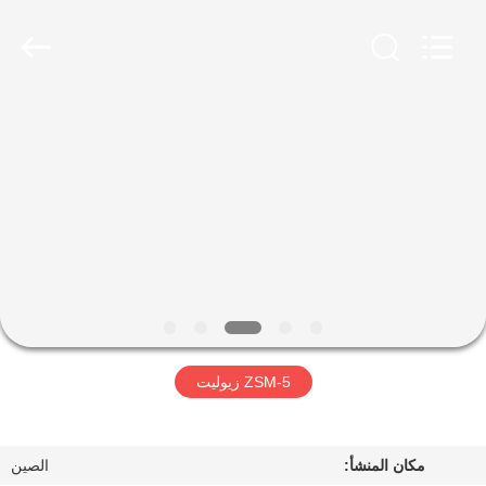
CATALYSTS
GROUP
CO.,LTD.
All
Rights
Reserved.
منزل
منتجات
معلومات
عنا
جولة
ZSM-5 زيوليت
في
المعمل
مكان المنشأ:
الصين