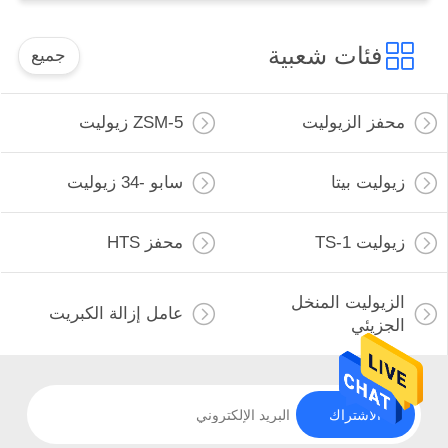
فئات شعبية
جميع
محفز الزيوليت
ZSM-5 زيوليت
زيوليت بيتا
سابو -34 زيوليت
زيوليت TS-1
محفز HTS
الزيوليت المنخل
عامل إزالة الكبريت
الجزيئي
الاشتراك