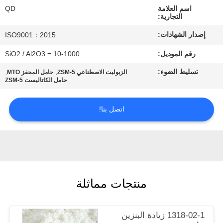
رقابة
اسم العلامة
QD
التجارية:
جودة
إصدار الشهادات:
ISO9001：2015
اتصل
رقم الموديل:
SiO2 / Al2O3 = 10-1000
بنا
تسليط الضوء:
,
,
الزيوليت الاصطناعي ZSM-5
حامل المحفز MTO
حامل الكاتاليست ZSM-5
أخبار
اتصل بنا!
حالات
خريطة
منتجات مماثلة
الموقع
PRIVACY
1318-02-1 زيادة البنزين