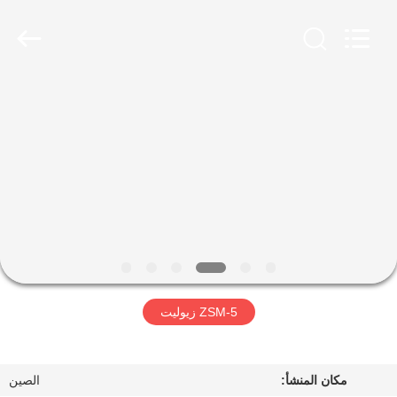
CATALYSTS
GROUP
CO.,LTD.
All
Rights
Reserved.
منزل
منتجات
معلومات
عنا
جولة
ZSM-5 زيوليت
في
المعمل
مكان المنشأ:
الصين