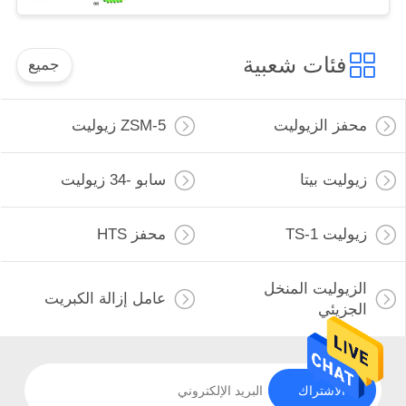
فئات شعبية
جميع
محفز الزيوليت
ZSM-5 زيوليت
زيوليت بيتا
سابو -34 زيوليت
زيوليت TS-1
محفز HTS
الزيوليت المنخل
عامل إزالة الكبريت
الجزيئي
الاشتراك