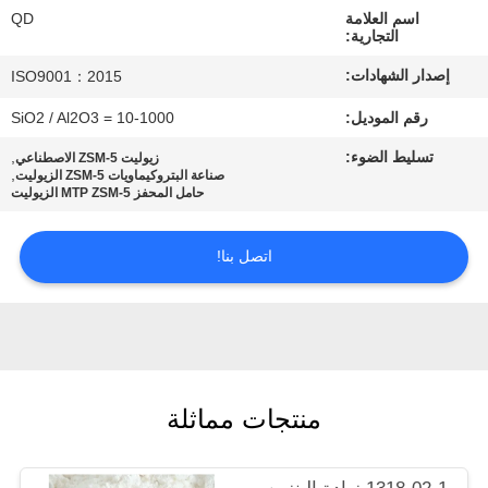
رقابة
اسم العلامة
QD
التجارية:
جودة
إصدار الشهادات:
ISO9001：2015
اتصل
رقم الموديل:
SiO2 / Al2O3 = 10-1000
بنا
تسليط الضوء:
,
زيوليت ZSM-5 الاصطناعي
,
صناعة البتروكيماويات ZSM-5 الزيوليت
حامل المحفز MTP ZSM-5 الزيوليت
أخبار
اتصل بنا!
حالات
خريطة
الموقع
منتجات مماثلة
PRIVACY