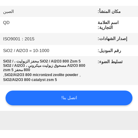
رقابة
مكان المنشأ:
الصين
جودة
اسم العلامة
QD
التجارية:
اتصل
إصدار الشهادات:
ISO9001：2015
بنا
رقم الموديل:
SiO2 / Al2O3 = 10-1000
تسليط الضوء:
SiO2 / Al2O3 800 Zsm 5 محفز الزيوليت ، SiO2 /
أخبار
Al2O3 800 مسحوق زيوليت ميكروني ، SiO2 / Al2O3
800 محفز zsm 5
,
,
SiO2/Al2O3 800 micronized zeolite powder
SiO2/Al2O3 800 catalyst zsm 5
حالات
اتصل بنا!
خريطة
الموقع
PRIVACY