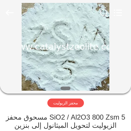
CATALYSTS
GROUP
CO.,LTD.
All
Rights
Reserved.
منزل
منتجات
معلومات
عنا
جولة
محفز الزيوليت
في
المعمل
SiO2 / Al2O3 800 Zsm 5 مسحوق محفز
الزيوليت لتحويل الميثانول إلى بنزين