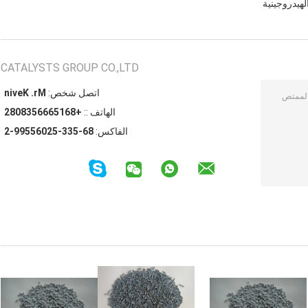
لهيدروجينية
CATALYSTS GROUP CO.,LTD
اتصل شخص:
Mr. Kevin
الهاتف ::
+8615666538082
الفاكس:
86-533-52065599-2