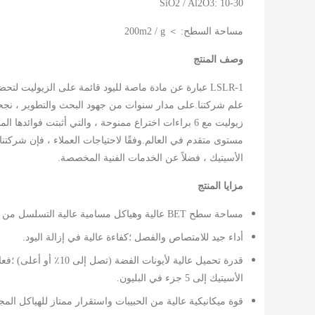
SiO2 / Al2O3: 10-30
مساحة السطح: ＞ 200m2 / g
وصف المنتج
LSLR-1 عبارة عن مادة ماصة لليود قائمة على الزيوليت ل
علم شركتنا.على مدار سنوات من جهود البحث والتطوير ، نجحت 
زيوليت مع 6 براءات اختراع ممنوحة ، والتي أثبتت فوائد
مستوى متقدم في العالم.وفقًا لاحتياجات العملاء ، فإن شركتنا
الأسيتيك ، فضلاً عن الخدمات الفنية المخصصة.
مزايا المنتج
مساحة سطح BET عالية وهياكل مسامية عالية التسلسل من أجل الانتشار السريع لأيونات اليود أو اليود العضوي.
أداء جيد للامتصاص والفصل ؛كفاءة عالية في إزالة اليود.
الأسيتيك إلى 5 جزء في البليون.
قوة ميكانيكية عالية من الحبيبات واستقرار ممتاز للهياكل المجه