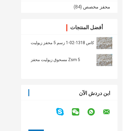
محفز مخصص
(84)
أفضل المنتجات
كاس 1318-02-1 زسم 5 محفز زيوليت
Zsm 5 مسحوق زيوليت محفز
ابن دردش الآن