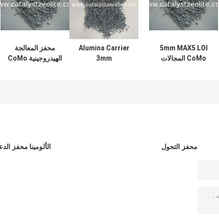
5mm MAX5 LOI
Alumina Carrier
محفز المعالجة
CoMo المجالات
3mm
الهيدروجينية CoMo
الحفازة للمعالجة
Hydrotreating
4mm لغازات ذيل
المائية
Catalyst
كلوز
Extrudates
محفز التحول
الألومينا محفز الدع