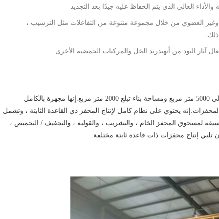
لأداء العالي الذي يتم الحفاظ عليه جيدًا بعد التجديد
وي وغير العضوي من خلال مجموعة متنوعة من التفاعلات مثل الترسيب ،
ذلك.
 آثار اليود من أنهيدريد الخل والمركبات الحمضية الأخرى
يغطي مشروع إنتاج المحفز ذو القاعدة الثابتة مساحة تبلغ حوالي 5000 متر مربع ومساحة بناء تبلغ 2000 متر مربع.إنها مجهزة بالكامل
مجموعة من معدات إنتاج المحفزات.إنه يحتوي على نظام كامل لإنتاج المحفز ذي القاعدة الثابتة ، وتشمل
سبقة لمسحوق المحفز الخام ، والتشريب ، والقولبة ، والتجفيف / التحميص ،
أن تلبي إنتاج محفزات ذات قاعدة ثابتة مختلفة.