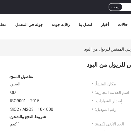
يبحث
حالات
أخبار
اتصل بنا
رقابة جودة
جولة في المعمل
معلو
تفاصيل المنتج:
مكان المنشأ:
الصين
اسم العلامة التجارية:
QD
إصدار الشهادات:
ISO9001：2015
رقم الموديل:
SiO2 / Al2O3 = 10-1000
شروط الدفع والشحن:
الحد الأدنى لكمية:
1 كغم