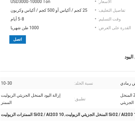
الأسعار:
USD3000-10000 Ton
تفاصيل التغليف:
25 كجم / أكياس أو 500 كجم / أكياس وكربون
وقت التسليم:
5-8 أيام
القدرة على العرض:
1000 طن شهريا
اتصل
ض رمادي
نسبة الخلد:
10-30
ZSM-5 zeolite hzsm-5 zsm-5 المنخل
إزالة اليود المنخل الجزيئي الزيوليت
تطبيق:
الجزيئي
الممتز
SiO2 / Al2 المنخل الجزيئي الزيوليت
,
SiO2 / Al2O3 10 الممتزات الزيوليت