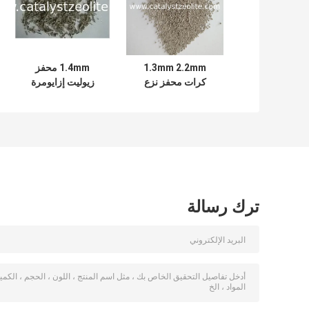
1.3mm 2.2mm
1.4mm محفز
كرات محفز نزع
زيوليت إزايومرة
الهيدروجين من
البثق الزيوليت
NC10-C14 Alkane
إلى Alkene
ترك رسالة