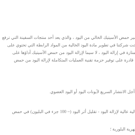
تحضير حمض الأسيتيك الخالي من اليود ، والذي يعد أحد منتجات السفينة التي ترفع
شركتنا في تطوير مادة اليود الخالية من المواد الرابطة التي تحتوي على
ها الممتازة في إزالة اليود ، لا سيما لإزالة اليود من حمض الأسيتيك.أداؤها على
 قادرة على توفير حزمة تقنية العمليات المتكاملة لإزالة اليود من حمض
قدرة تحميل عالية لأيونات الفضة (تصل إلى 10٪ أو أعلى) ؛فعالية عالية لإزالة اليود - تقليل أثر اليود (~ 100 جزء في البليون) في حمض
رية البلورية ؛