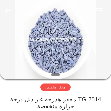
CATALYSTS
GROUP
CO.,LTD.
All
Rights
Reserved.
منزل
منتجات
معلومات
عنا
جولة
محفز مخصص
في
المعمل
TG 2514 محفز هدرجة غاز ذيل درجة
حرارة منخفضة