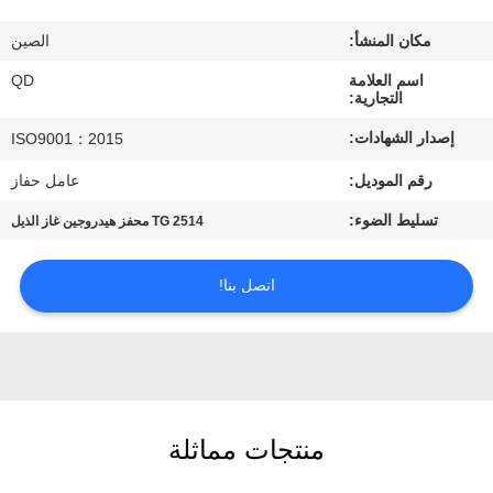
رقابة
مكان المنشأ:
الصين
جودة
اسم العلامة
QD
التجارية:
اتصل
إصدار الشهادات:
ISO9001：2015
بنا
رقم الموديل:
عامل حفاز
تسليط الضوء:
TG 2514 محفز هيدروجين غاز الذيل
أخبار
اتصل بنا!
حالات
خريطة
الموقع
منتجات مماثلة
PRIVACY