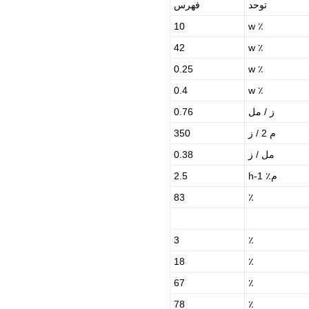
توحد
فهرس
10
٪ w
42
٪ w
0.25
٪ w
0.4
٪ w
ز / مل
0.76
م 2 / ز
350
مل / ز
0.38
م٪ h-1
2.5
83
٪
3
٪
18
٪
67
٪
78
٪