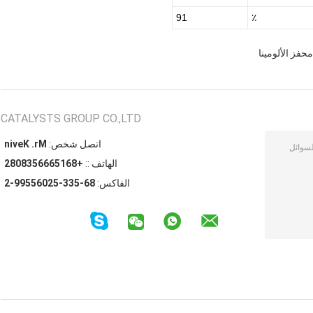
91
٪
CATALYSTS GROUP CO.,LTD
اتصل شخص:
Mr. Kevin
الهاتف ::
+8615666538082
الفاكس:
86-533-52065599-2