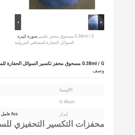
0.38ml / G مسحوق محفز تكسير
صورة كبيرة :
السوائل الحفازة للمصافي البترولية
0.38ml / G مسحوق محفز تكسير السوائل الحفازة للمصافي البترولية
وصف
الألومينا:
0-40um:
إبراز:
fcc عامل حفاز powder 0.38ml / G عامل حفاز Powder
محفزات التكسير التحفيزي للسوائل (FCC) لمصافي