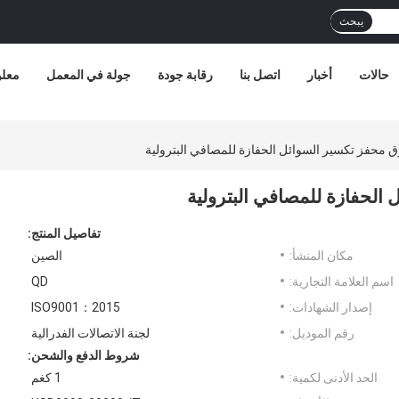
يبحث
حالات
أخبار
اتصل بنا
رقابة جودة
جولة في المعمل
معلو
تفاصيل المنتج:
مكان المنشأ:
الصين
اسم العلامة التجارية:
QD
إصدار الشهادات:
ISO9001：2015
رقم الموديل:
لجنة الاتصالات الفدرالية
شروط الدفع والشحن:
الحد الأدنى لكمية:
1 كغم