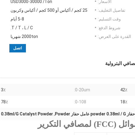
الأسعار:
USD3000-30000 /Ton
تفاصيل التغليف:
25 كجم / أكياس أو 500 كجم / أكياس وكربون
وقت التسليم:
5-8 أيام
شروط الدفع:
T / T ، L / C.
القدرة على العرض:
2000ton شهريا
اتصل
3٪
0-20um:
42٪
78٪
0-108:
18٪
0.38ml/G Catalyst Powder
,
 التكرير