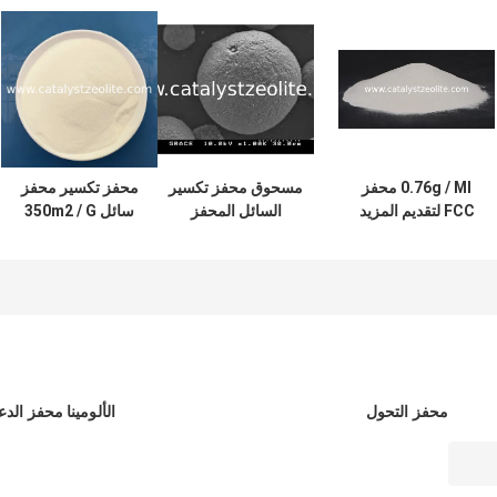
0.76g / Ml محفز
مسحوق محفز تكسير
محفز تكسير محفز
FCC لتقديم المزيد
السائل المحفز
سائل 350m2 / G
من البيوتلين
السائل
للمصافي
محفز التحول
الألومينا محفز الدع