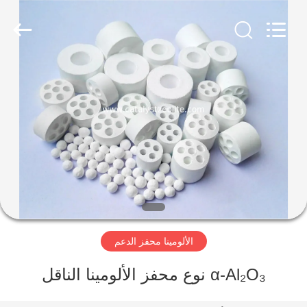
CATALYSTS
GROUP
CO.,LTD.
All
Rights
Reserved.
منزل
منتجات
معلومات
عنا
جولة
الألومينا محفز الدعم
في
المعمل
α-Al₂O₃ نوع محفز الألومينا الناقل