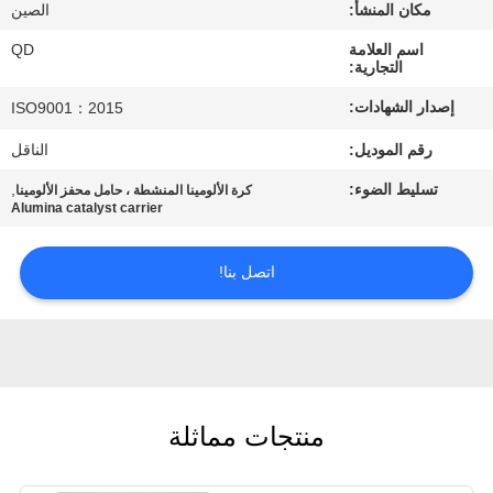
رقابة
مكان المنشأ:
الصين
جودة
اسم العلامة
QD
التجارية:
إصدار الشهادات:
ISO9001：2015
اتصل
رقم الموديل:
الناقل
بنا
تسليط الضوء:
,
كرة الألومينا المنشطة ، حامل محفز الألومينا
Alumina catalyst carrier
أخبار
اتصل بنا!
حالات
خريطة
الموقع
منتجات مماثلة
PRIVACY