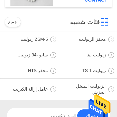
CONTACT
فئات شعبية
جميع
محفز الزيوليت
ZSM-5 زيوليت
زيوليت بيتا
سابو -34 زيوليت
زيوليت TS-1
محفز HTS
الزيوليت المنخل
عامل إزالة الكبريت
الجزيئي
الاشتراك