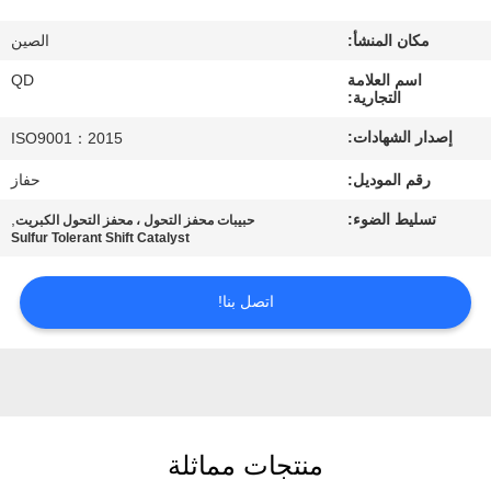
رقابة
مكان المنشأ:
الصين
جودة
اسم العلامة
QD
التجارية:
اتصل
إصدار الشهادات:
ISO9001：2015
بنا
رقم الموديل:
حفاز
تسليط الضوء:
,
حبيبات محفز التحول ، محفز التحول الكبريت
أخبار
Sulfur Tolerant Shift Catalyst
حالات
اتصل بنا!
خريطة
الموقع
منتجات مماثلة
PRIVACY