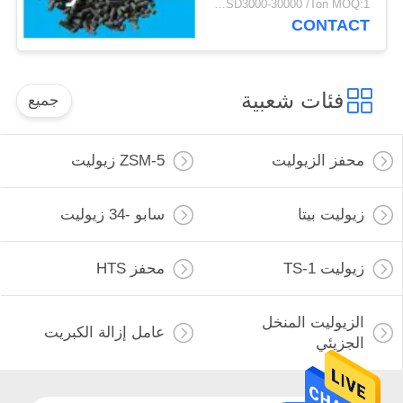
USD3000-30000 /Ton MOQ:1 كغم
CONTACT
فئات شعبية
جميع
محفز الزيوليت
ZSM-5 زيوليت
زيوليت بيتا
سابو -34 زيوليت
زيوليت TS-1
محفز HTS
الزيوليت المنخل
عامل إزالة الكبريت
الجزيئي