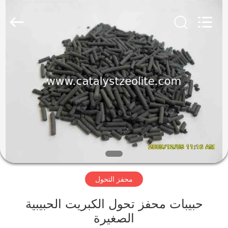
CATALYSTS
GROUP
CO.,LTD.
All
Rights
Reserved.
منزل
منتجات
معلومات
عنا
جولة
محفز التحول
في
المعمل
حبيبات محفز تحول الكبريت الحبيبية
الصغيرة