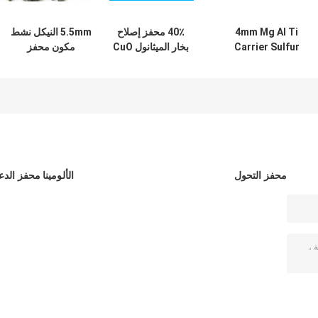
4mm Mg Al Ti
40٪ محفز إصلاح
5.5mm النيكل نشط
Carrier Sulfur
بخار الميثانول CuO
مكون محفز
Methanation
Tolerant Shift
Catalyst
الحبيبات
محفز التحول
الألومينا محفز الدع