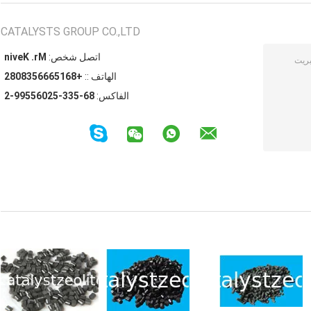
CATALYSTS GROUP CO.,LTD
اتصل شخص:
Mr. Kevin
الهاتف ::
+8615666538082
الفاكس:
86-533-52065599-2