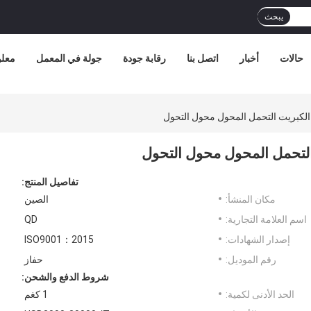
يبحث
حالات
أخبار
اتصل بنا
رقابة جودة
جولة في المعمل
معلو
تفاصيل المنتج:
مكان المنشأ:
الصين
اسم العلامة التجارية:
QD
إصدار الشهادات:
ISO9001：2015
رقم الموديل:
حفاز
شروط الدفع والشحن:
الحد الأدنى لكمية:
1 كغم