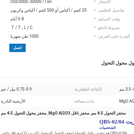
الأسعار:
USD3000-30000 /Ton
تفاصيل التغليف:
25 كجم / أكياس أو 500 كجم / أكياس وكربون
وقت التسليم:
5-8 أيام
شروط الدفع:
T / T ، L / C.
القدرة على العرض:
1000 طن شهريا
اتصل
3.5 مم
الكثافة الظاهرية:
0.75-0.9 مل / جم
MgO Al
مادة مضافة:
الأرضية النادرة
محفز التحول 4.5 مم
,
محفز ناقل MgO Al2O3
,
محفز محول التحول 4.5 مم
QBS-
الشخصيات
QBS-02/04 هو نوع من عامل الحماية لمحفز التحول المتحمل لكبريت CO مع ناقل خاص.