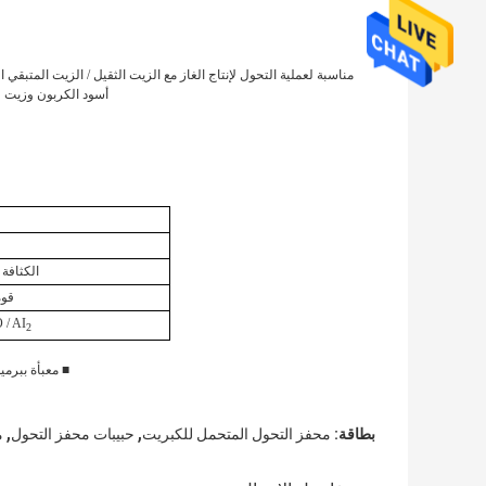
مناسبة لعملية التحول لإنتاج الغاز مع الزيت الثقيل / الزيت المتبق
أسود الكربون وزيت فح
الكثافة 
قوة
 / AI
2
■ معبأة ببرميل كر
,
,
بطاقة:
محفز التحول المتحمل للكبريت
حبيبات محفز التحول
م