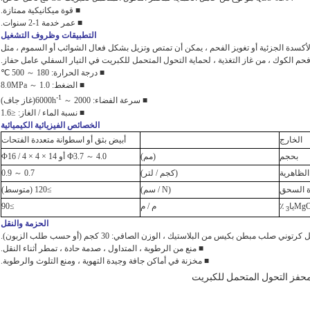
■ قوة ميكانيكية ممتازة.
■ عمر خدمة 1-2 سنوات.
التطبيقات وظروف التشغيل
ي الأكسدة الجزئية أو تغويز الفحم ، يمكن أن تمتص وتزيل بشكل فعال الشوائب أو السموم ، مثل
م الكوك ، من غاز التغذية ، لحماية التحول المتحمل للكبريت في التيار السفلي عامل حفاز.
■ درجة الحرارة: 180 ～ 500 ℃
■ الضغط: 1.0 ～ 8.0MPa
-1
■ سرعة الفضاء: 2000 ～ 6000h
(غاز جاف)
■ نسبة الماء / الغاز: ≤1.6
الخصائص الفيزيائية الكيميائية
الخارج
أبيض بثق أو اسطوانة متعددة الفتحات
بحجم
(مم)
Ф3.7 ～ 4.0 أو Φ16 / 4 × 4 × 14
الظاهرية
(كجم / لتر)
0.7 ～ 0.9
 السحق
(N / سم)
≥120 (متوسط)
MgO
يا
٪
م / م
≥90
3
الحزمة والنقل
توني صلب مبطن بكيس من البلاستيك ، الوزن الصافي: 30 كجم (أو حسب طلب الزبون).
■ منع من الرطوبة ، المتداول ، صدمة حادة ، تمطر أثناء النقل.
■ مخزنة في أماكن جافة وجيدة التهوية ، ومنع التلوث والرطوبة.
حفز التحول المتحمل للكبريت