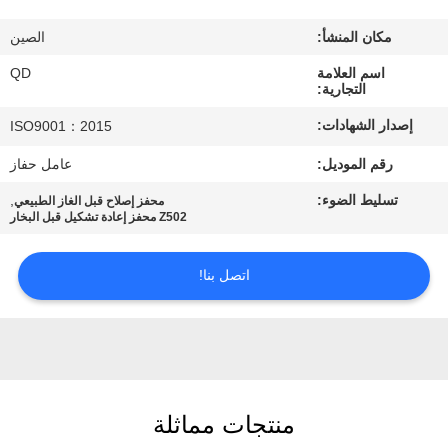
رقابة
مكان المنشأ:
الصين
جودة
اسم العلامة
QD
التجارية:
اتصل
إصدار الشهادات:
ISO9001：2015
بنا
رقم الموديل:
عامل حفاز
تسليط الضوء:
,
محفز إصلاح قبل الغاز الطبيعي
أخبار
Z502 محفز إعادة تشكيل قبل البخار
حالات
اتصل بنا!
خريطة
الموقع
منتجات مماثلة
PRIVACY