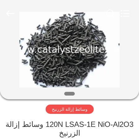
CATALYSTS
GROUP
CO.,LTD.
All
Rights
Reserved.
منزل
منتجات
معلومات
عنا
جولة
وسائط إزالة الزرنيخ
في
المعمل
120N LSAS-1E NiO-Al2O3 وسائط إزالة
الزرنيخ