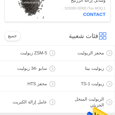
وسائل إزالة الزرنيخ
USD3000-30000 /Ton MOQ:1 كغم
CONTACT
فئات شعبية
جميع
محفز الزيوليت
ZSM-5 زيوليت
زيوليت بيتا
سابو -34 زيوليت
زيوليت TS-1
محفز HTS
الزيوليت المنخل
عامل إزالة الكبريت
الجزيئي