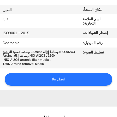
رقابة
مكان المنشأ:
الصين
جودة
اسم العلامة
QD
التجارية:
اتصل
إصدار الشهادات:
ISO9001：2015
بنا
رقم الموديل:
Dearsenic
تسليط الضوء:
NiO-Al2O3 وسائط إزالة Arsine ، وسائط تصفية الزرنيخ
أخبار
NiO-Al2O3 ، 120N وسائط إزالة Arsine
,
,
NiO-Al2O3 arsenic filter media
120N Arsine removal Media
حالات
اتصل بنا!
خريطة
الموقع
PRIVACY