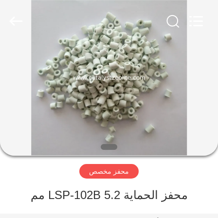
CATALYSTS
GROUP
CO.,LTD.
All
Rights
Reserved.
منزل
منتجات
معلومات
عنا
جولة
محفز مخصص
في
المعمل
محفز الحماية LSP-102B 5.2 مم