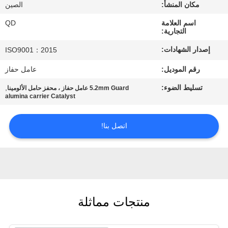
رقابة
مكان المنشأ:
الصين
جودة
اسم العلامة
QD
التجارية:
إصدار الشهادات:
ISO9001：2015
اتصل
رقم الموديل:
عامل حفاز
بنا
تسليط الضوء:
,
5.2mm Guard عامل حفاز ، محفز حامل الألومينا
alumina carrier Catalyst
أخبار
اتصل بنا!
حالات
خريطة
الموقع
منتجات مماثلة
PRIVACY