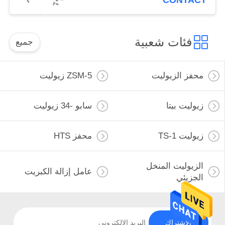
CONTACT
فئات شعبية
جميع
محفز الزيوليت
ZSM-5 زيوليت
زيوليت بيتا
سابو -34 زيوليت
زيوليت TS-1
محفز HTS
الزيوليت المنخل
عامل إزالة الكبريت
الجزيئي
الاشتراك