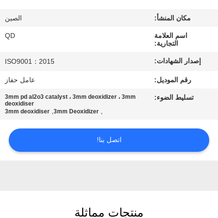
رقابة
مكان المنشأ:
الصين
جودة
اسم العلامة
QD
التجارية:
اتصل
إصدار الشهادات:
ISO9001：2015
بنا
رقم الموديل:
عامل حفاز
تسليط الضوء:
3mm pd al2o3 catalyst ، 3mm deoxidizer ، 3mm
أخبار
deoxidiser
,
,
3mm deoxidiser
3mm Deoxidizer
حالات
اتصل بنا!
خريطة
الموقع
PRIVACY
منتجات مماثلة