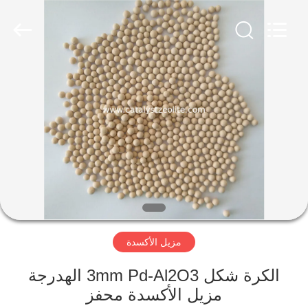
CATALYSTS
GROUP
CO.,LTD.
All
Rights
Reserved.
منزل
منتجات
معلومات
عنا
جولة
مزيل الأكسدة
في
المعمل
الكرة شكل 3mm Pd-Al2O3 الهدرجة
مزيل الأكسدة محفز