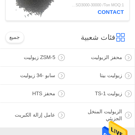
USD3000-30000 /Ton MOQ:1 كغم
CONTACT
فئات شعبية
جميع
محفز الزيوليت
ZSM-5 زيوليت
زيوليت بيتا
سابو -34 زيوليت
زيوليت TS-1
محفز HTS
الزيوليت المنخل
عامل إزالة الكبريت
الجزيئي