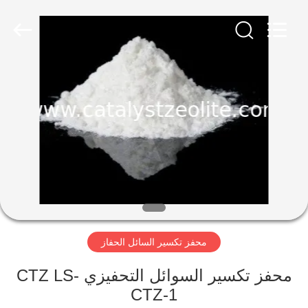
CATALYSTS
GROUP
CO.,LTD.
All
Rights
Reserved.
منزل
منتجات
معلومات
عنا
جولة
محفز تكسير السائل الحفاز
في
المعمل
محفز تكسير السوائل التحفيزي CTZ LS-
CTZ-1