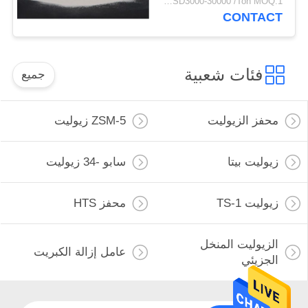
USD3000-30000 /Ton MOQ:1 كغم
CONTACT
فئات شعبية
جميع
محفز الزيوليت
ZSM-5 زيوليت
زيوليت بيتا
سابو -34 زيوليت
زيوليت TS-1
محفز HTS
الزيوليت المنخل
عامل إزالة الكبريت
الجزيئي