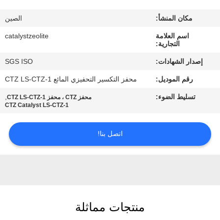
رقابة
مكان المنشأ:
الصين
جودة
اسم العلامة
catalystzeolite
التجارية:
اتصل
إصدار الشهادات:
SGS ISO
بنا
رقم الموديل:
محفز التكسير التحفيزي المائع CTZ LS-CTZ-1
تسليط الضوء:
,
محفز CTZ ، محفز CTZ LS-CTZ-1
أخبار
CTZ Catalyst LS-CTZ-1
حالات
اتصل بنا!
خريطة
الموقع
منتجات مماثلة
PRIVACY