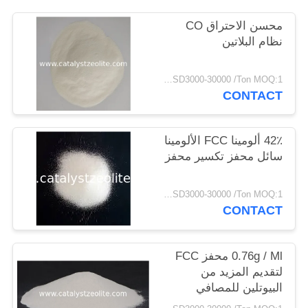
POLICY
محسن الاحتراق CO
نظام البلاتين
USD3000-30000 /Ton MOQ:1 كغم
CONTACT
42٪ ألومينا FCC الألومينا
سائل محفز تكسير محفز
USD3000-30000 /Ton MOQ:1 كغم
CONTACT
0.76g / Ml محفز FCC
لتقديم المزيد من
البيوتلين للمصافي