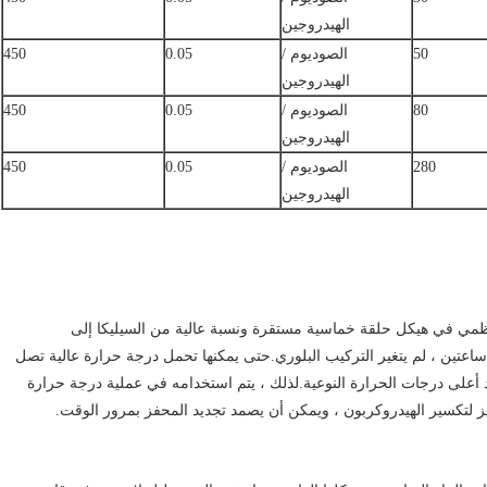
الهيدروجين
50
الصوديوم /
0.05
450
الهيدروجين
80
الصوديوم /
0.05
450
الهيدروجين
280
الصوديوم /
0.05
450
الهيدروجين
يحدث هذا بسبب هيكل عظمي في هيكل حلقة خماسية مستقرة ونسبة عالية من السيليكا إلى
 سبيل المثال ، تم تحميص العينة عند 850 ℃ بعد ساعتين ، لم يتغير التركيب البلوري.حتى يمكنها تحمل درجة حرارة عالية تصل
1 درجة مئوية.حتى الآن ، يُعرف الزيوليت ZSM-5 بأحد أعلى درجات الحرارة النوعية.لذلك ، يتم استخدامه في عملية درجة حرارة
لتكسير الهيدروكربون ، ويمكن أن يصمد تجديد المحفز بمرور الوقت.