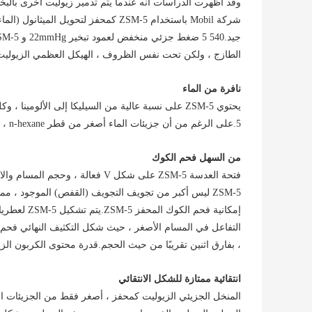
وقد أظهرت الدراسات أنه عندما يتم تدمير زيوليت أخرى بالبخا
الطازج ، ولكن تحت نفس الظروف ، الهيكل العظمي الزيوليت HY يتلف بالكامل تقريبً
نافرة من الماء
5.على الرغم من أن جزيئات الماء أصغر من قطر n-hexane ، إلا أن كمية امتصاص n-hexane ZSM-5 أكبر عمومًا من الماء.
من السهل فحم الكوك
فتحة العدسة ZSM-5 على شكل V فعال
ZSM-5 ليس أكبر من تجويف التجويف (القفص) الموجود ، مم
إمكانية فحم
، بفارق اثنين تقريبًا من حيث الحجم.قدرة محتوى الكربون الزيوليت ZSM-5
انتقائية ممتازة للشكل الانتقائي
المنخل الجزيئي الزيوليت كمحفز ، أصغر فقط من الجزيئات ال