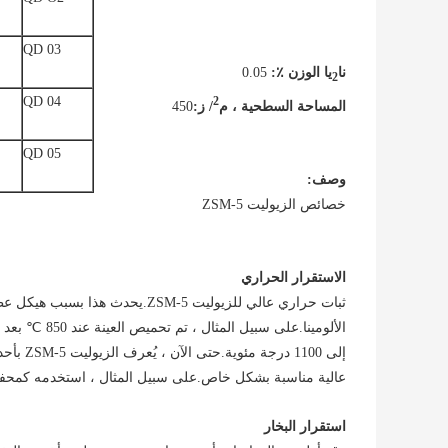
QD 03
نا
يا الوزن ٪:
0.05
2
QD 04
2
المساحة السطحية ، م
/ ز:
450
QD 05
وصف:
خصائص الزيوليت ZSM-5
الاستقرار الحراري
ثبات حراري عالي للزيوليت ZSM-5.
الألومينا.على
إلى 100
عالية مناسبة بشكل خاص.على سبيل المثال ، استخدمه كمحفز 
استقرار البخار