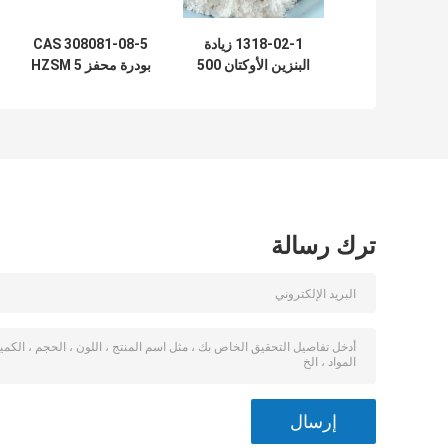
1318-02-1 زيادة
CAS 308081-08-5
البنزين الأوكتان 500
بودرة محفز HZSM 5
م 2 / جم محفز
المصنعة حراريًا
الزيوليت ZSM-5
ترك رسالة