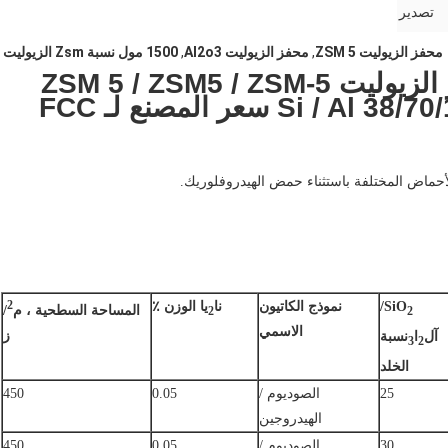
تصدير
محفز الزيوليت ZSM 5
,
محفز الزيوليت Al2o3
,
1500 مول نسبة Zsm الزيوليت
SiO2 / Al2o3 15-1500 محفز الزيوليت ZSM 5 / ZSM5 / ZSM-5
SiO
/
نموذج الكاتيون
نا
يا الوزن ٪
2
المساحة السطحية ، م
/
2
2
الاسمي
ز
آل
ا
نسبة
3
2
الخلد
25
الصوديوم /
0.05
450
الهيدروجين
30
الصوديوم /
0.05
450