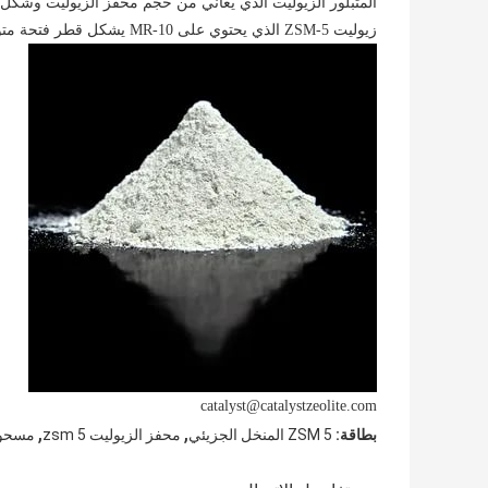
المتبلور الزيوليت الذي يعاني من حجم محفز الزيوليت وشكل ال
زيوليت ZSM-5 الذي يحتوي على 10-MR يشكل قطر فتحة متوسطة الحجم ، وله انتقائية جيدة للشكل الانتقائي.
catalyst@catalystzeolite.com
,
,
بطاقة:
ZSM 5 المنخل الجزيئي
محفز الزيوليت 5 zsm
مسحوق ا