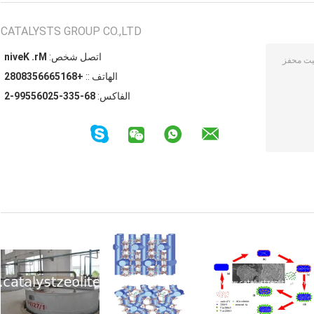
CATALYSTS GROUP CO.,LTD
اتصل شخص:
Mr. Kevin
الهاتف ::
+8615666538082
الفاكس:
86-533-52065599-2