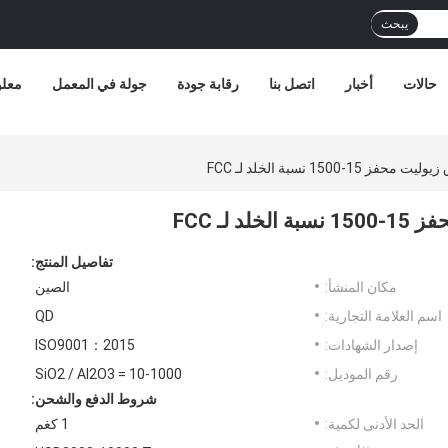
يبحث
حالات
أخبار
اتصل بنا
رقابة جودة
جولة في المعمل
معلو
تفاصيل المنتج:
مكان المنشأ:
الصين
اسم العلامة التجارية:
QD
إصدار الشهادات:
ISO9001：2015
رقم الموديل:
SiO2 / Al2O3 = 10-1000
شروط الدفع والشحن:
الحد الأدنى لكمية:
1 كغم