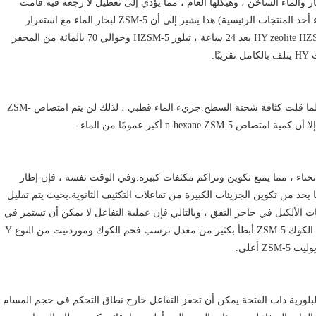
ر والماء الساخن ، وهيكلها العام ، مما يؤدي إلى تعطيل لا رجعة فيه.قامت
شركة Mobil باستخدام ZSM-5 كمحفز لتحويل الميثانول (الماء أحد المنتجات الرئيسية).هذا يشير إلى أن ZSM-5 لبخار الماء مع استقرار
جيد.540 5 ضغط جزئي منخفض لعمود تبخير 22mmHg و HY zeolite HZSM-5 بعد 24 ساعة ، تبلور HZSM-5 وحوالي 70 بالمائة من المحفز
ا.
يحتوي ZSM-5 على نسبة عالية من السيليكا إلى الألومينا ، وكلما قلت كثافة شحنة السطح.جزيء الماء قطبي ، لذلك لن يتم امتصاص ZSM-
ة ، وحجم المسام والانحناء ، مما يمنع تكوين وتراكم مكثفات كبيرة.وفي الوقت نفسه ، فإن إطار
ا يحد من تكوين الجزيئات الكبيرة من تفاعلات التكثيف الثانوية.بحيث يتم تقليل
 الكوك المحفز ZSM-5.يتم تشكيل ZSM-5 لعطريات الألكيل في حاجز النفق ، وبالتالي فإن عملية التفاعل لا يمكن أن تستمر في
التفاعل في المسام الأصغر ، حيث شكل التكثيف النهائي فحم الكوك.ZSM-5 أبطأ بكثير من معدل ترسب فحم الكوك وموردنيت من النوع Y
 أعلى.
بلورية ذات الفتحة يمكن أن تحفز التفاعل خارج نطاق التحكم في حجم المسام