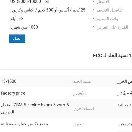
الأسعار:
USD3000-10000 Ton
تفاصيل التغليف:
25 كجم / أكياس أو 500 كجم / أكياس وكربون
وقت التسليم:
5-8 أيام
القدرة على العرض:
1000 طن شهريا
اتصل
ض الخرز
نسبة الخلد:
15-1500
ز
الأسعار:
factory price
ة مجانية
ZSM-5 zeolite hzsm-5 zsm-5 المنخل
اسماء اخرى:
الجزيئي
هيدروجين
تطبيق:
محفز تكسير حفاز طبقة ثابتة