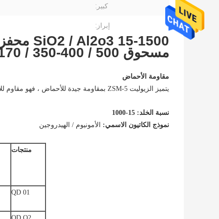
كبير:
إبراز:
مسحوق Si / Al 38/70/170 / 350-400 / 500 سعر المصنع لـ FCC
مقاومة الأحماض
يتميز الزيوليت ZSM-5 بمقاومة جيدة للأحماض ، فهو مقاوم للأحماض المختلفة باستثناء حمض الهيدروفلوريك.
نسبة الخلد: 15-1000
نموذج الكاتيون الاسمي:
الأمونيوم / الهيدروجين
منتجات
QD 01
QD O2