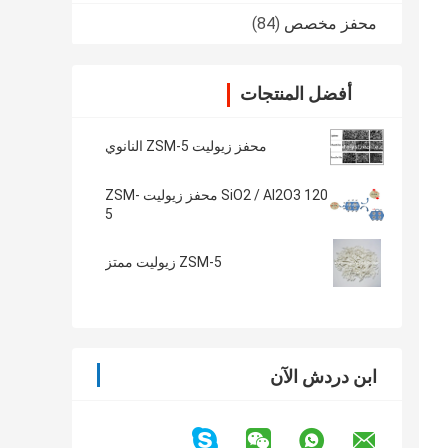
محفز مخصص
(84)
أفضل المنتجات
محفز زيوليت ZSM-5 النانوي
SiO2 / Al2O3 120 محفز زيوليت ZSM-
5
ZSM-5 زيوليت ممتز
ابن دردش الآن