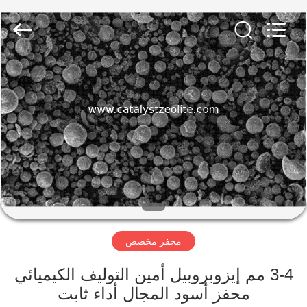
CATALYSTS
GROUP
CO.,LTD.
All
Rights
Reserved.
منزل
منتجات
معلومات
عنا
جولة
محفز مخصص
في
المعمل
3-4 مم إيزوبروبيل أمين التوليف الكيميائي
محفز أسود المجال أداء ثابت