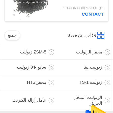
USD3000-30000 /Ton MOQ:1 كغم
CONTACT
فئات شعبية
جميع
محفز الزيوليت
ZSM-5 زيوليت
زيوليت بيتا
سابو -34 زيوليت
زيوليت TS-1
محفز HTS
الزيوليت المنخل
عامل إزالة الكبريت
الجزيئي