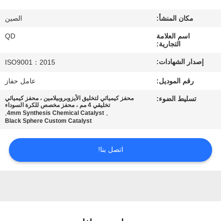
رقابة
مكان المنشأ:
الصين
جودة
اسم العلامة
QD
التجارية:
اتصل
إصدار الشهادات:
ISO9001：2015
بنا
رقم الموديل:
عامل حفاز
تسليط الضوء:
محفز كيميائي لتخليق الأيزوبروبيلامين ، محفز كيميائي
أخبار
تخليقي 4 مم ، محفز مخصص للكرة السوداء
,
,
4mm Synthesis Chemical Catalyst
Black Sphere Custom Catalyst
حالات
اتصل بنا!
خريطة
الموقع
PRIVACY