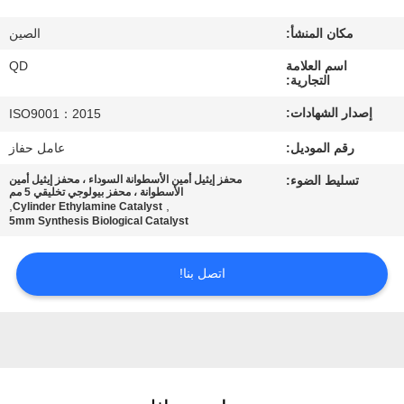
رقابة
مكان المنشأ:
الصين
جودة
اسم العلامة
QD
التجارية:
اتصل
إصدار الشهادات:
ISO9001：2015
بنا
رقم الموديل:
عامل حفاز
تسليط الضوء:
محفز إيثيل أمين الأسطوانة السوداء ، محفز إيثيل أمين
أخبار
الأسطوانة ، محفز بيولوجي تخليقي 5 مم
,
,
Cylinder Ethylamine Catalyst
5mm Synthesis Biological Catalyst
حالات
اتصل بنا!
خريطة
الموقع
PRIVACY