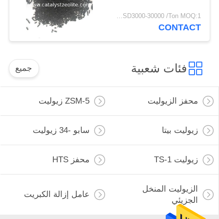
USD3000-30000 /Ton MOQ:1 كغم
CONTACT
فئات شعبية
جميع
محفز الزيوليت
ZSM-5 زيوليت
زيوليت بيتا
سابو -34 زيوليت
زيوليت TS-1
محفز HTS
الزيوليت المنخل
عامل إزالة الكبريت
الجزيئي