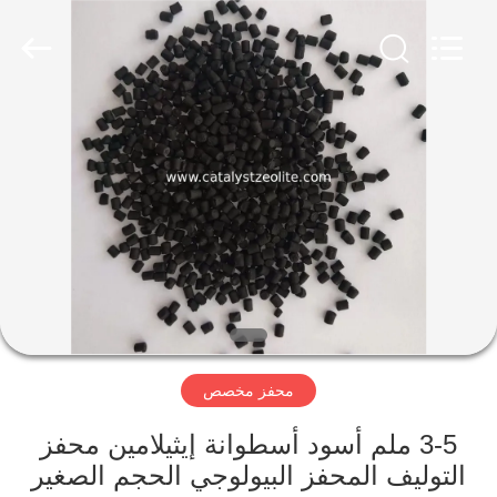
CATALYSTS
GROUP
CO.,LTD.
All
Rights
Reserved.
منزل
منتجات
معلومات
عنا
جولة
محفز مخصص
في
المعمل
3-5 ملم أسود أسطوانة إيثيلامين محفز
التوليف المحفز البيولوجي الحجم الصغير