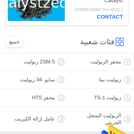
Catalyst
USD3000-30000 /Ton MOQ:1 كغم
CONTACT
فئات شعبية
جميع
محفز الزيوليت
ZSM-5 زيوليت
زيوليت بيتا
سابو -34 زيوليت
زيوليت TS-1
محفز HTS
الزيوليت المنخل
عامل إزالة الكبريت
الجزيئي