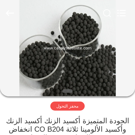
CATALYSTS
GROUP
CO.,LTD.
All
Rights
Reserved.
منزل
منتجات
معلومات
عنا
جولة
محفز التحول
في
المعمل
الجودة المتميزة أكسيد الزنك أكسيد الزنك
وأكسيد الألومينا ثلاثة CO B204 انخفاض