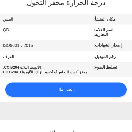
درجة الحرارة محفز التحول
رقابة
جودة
مكان المنشأ:
الصين
اسم العلامة
QD
اتصل
التجارية:
بنا
إصدار الشهادات:
ISO9001：2015
رقم الموديل:
القرف
أخبار
تسليط الضوء:
,
الألومينا الثلاث CO B204
,
محفز أكسيد النحاس أو أكسيد الزنك
الألومينا 3 CO B204
حالات
اتصل بنا!
خريطة
الموقع
PRIVACY