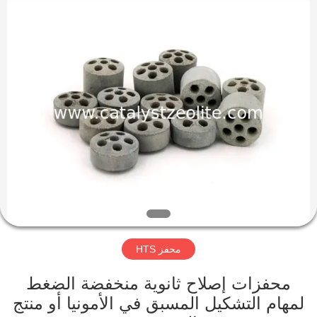
CATALYSTS
GROUP
CO.,LTD.
All
Rights
Reserved.
منزل
منتجات
معلومات
عنا
جولة
محفز HTS
في
المعمل
محفزات إصلاح ثانوية منخفضة الضغط
لمهام التشكيل المسبق في الأمونيا أو منتج