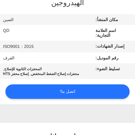
الهيدروجين
رقابة
جودة
مكان المنشأ:
الصين
اسم العلامة
QD
اتصل
التجارية:
بنا
إصدار الشهادات:
ISO9001：2015
رقم الموديل:
القرف
أخبار
تسليط الضوء:
,
المحفزات الثانوية للإصلاح
,
محفزات إصلاح الضغط المنخفض
إصلاح محفز HTS
حالات
اتصل بنا!
خريطة
الموقع
PRIVACY