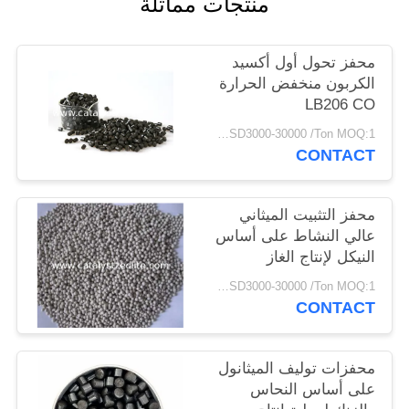
منتجات مماثلة
POLICY
محفز تحول أول أكسيد
الكربون منخفض الحرارة
LB206 CO
USD3000-30000 /Ton MOQ:1 كجم
CONTACT
محفز التثبيت الميثاني
عالي النشاط على أساس
النيكل لإنتاج الغاز
التركيبي
USD3000-30000 /Ton MOQ:1 كجم
CONTACT
محفزات توليف الميثانول
على أساس النحاس