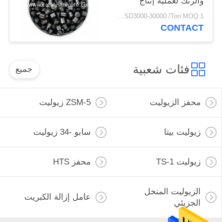
والزنك لعملية إنتاج
الميثانول
USD3000-30000 /Ton MOQ:1 كجم
CONTACT
فئات شعبية
جميع
محفز الزيوليت
ZSM-5 زيوليت
زيوليت بيتا
سابو -34 زيوليت
زيوليت TS-1
محفز HTS
الزيوليت المنخل
عامل إزالة الكبريت
الجزيئي