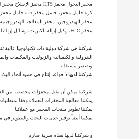
محفز التحول محفز HTS محفز الإصلاح محفز الميثان محفز الميثانول محفز تركيب الأمونيا محفز الأسمدة محفز إنتاج الهيدروجين محفز
كرة حامل محفز، حامل محفز ccr، حامل محفز إزالة الهيدروجين من البروبان، الخ
محفز الهيدروجين، محفز المعالجة الهيدروجينية، 
محفز FCC، وكيل إزالة الكبريت، وسائل إزالة الزرنيخ، الخ
شركتنا هي شركة دولية ذات تكنولوجيا عالية تتض
البترولية والكيميائية والزيوليت والمكيفات والم
وتصدير مستقلة.
شركتنا لديها 5 قواعد إنتاج في جميع أنحاء البلاد ويمكنها إنتاج 9000-11000 طن من المنتجات كل عام.
شركتنا يمكن أن تقبل محفزات مخصصة من العم
يمكننا معالجة المحفزات للعملاء وفقا لمتطلبات 
يمكننا تطوير منتجات المحفز مع عملائنا
يمكننا أيضاً توفير خدمات البحث والتطوير في م
و شركتنا لديها نظام سرية صارم