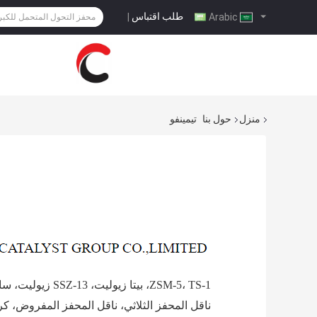
طلب اقتباس
|
Arabic
منزل
حول بنا
تيمينفو
ZSM-5، TS-1، بيتا زيوليت، SSZ-13 زيوليت، سابو-34، ZSM-22، ZSM-35،
ناقل المحفز الثلاثي، ناقل المحفز المفروض، ك