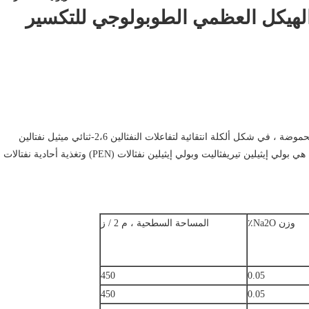
 مع طن من الهيكل العظمي الطوبولوجي للتكسير
أظهر المنخل الجزيئي ZSM-12 بسبب بنية المسام الفريدة والحموضة ، في شكل ألكلة انتقائية لتفاعلات النفثالين 2،6-ثنائي ميثيل نفتالين
(2،6-DMN) أداء تحفيزي ممتاز.2،6-DMN مادة بوليستر جديدة هي بولي إيثيلين تيريفثاليت وبولي إيثيلين نفثالات (PEN) وتغذية أحادية نفتالات
وزن Na2O٪
المساحة السطحية ، م 2 / ز
450
0.05
450
0.05