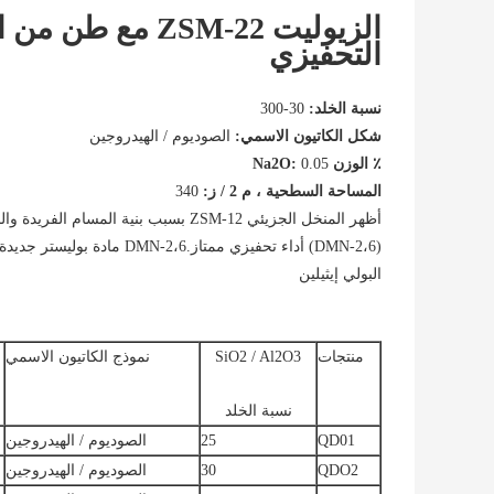
الزيوليت ZSM-22
التحفيزي
نسبة الخلد:
30-300
شكل الكاتيون الاسمي:
الصوديوم / الهيدروجين
٪ الوزن Na2O:
0.05
المساحة السطحية ، م 2 / ز:
340
البولي إيثيلين
منتجات
SiO2 / Al2O3
نموذج الكاتيون الاسمي
نسبة الخلد
QD01
25
الصوديوم / الهيدروجين
QDO2
30
الصوديوم / الهيدروجين