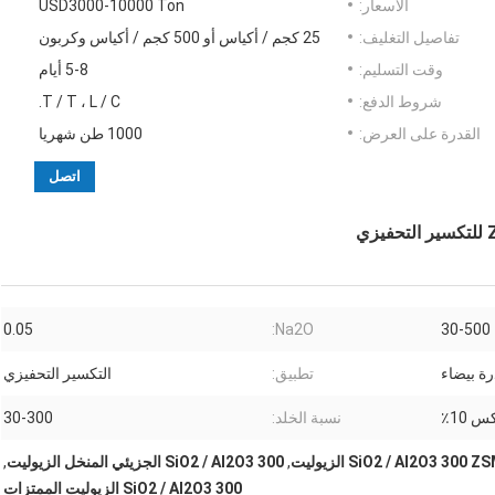
الأسعار:
USD3000-10000 Ton
تفاصيل التغليف:
25 كجم / أكياس أو 500 كجم / أكياس وكربون
وقت التسليم:
5-8 أيام
شروط الدفع:
T / T ، L / C.
القدرة على العرض:
1000 طن شهريا
اتصل
0.05
Na2O:
30-500
رة بيضاء
تطبيق:
التكسير التحفيزي
س 10٪
نسبة الخلد:
30-300
SiO2 / Al2O3 300  الزيوليت
,
SiO2 / Al2O3 300 الجزيئي المنخل الزيوليت
,
SiO2 / Al2O3 300 الزيوليت الممتزات