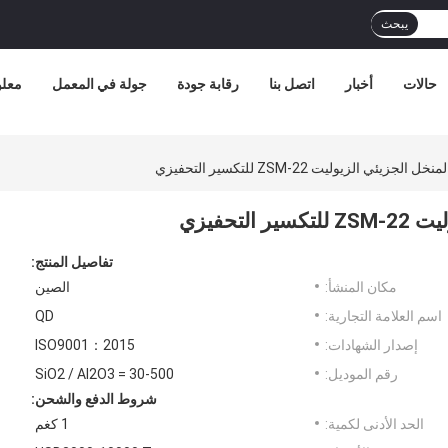
يبحث
حالات
أخبار
اتصل بنا
رقابة جودة
جولة في المعمل
معلو
تفاصيل المنتج:
مكان المنشأ:
الصين
اسم العلامة التجارية:
QD
إصدار الشهادات:
ISO9001：2015
رقم الموديل:
SiO2 / Al2O3 = 30-500
شروط الدفع والشحن:
الحد الأدنى لكمية:
1 كغم