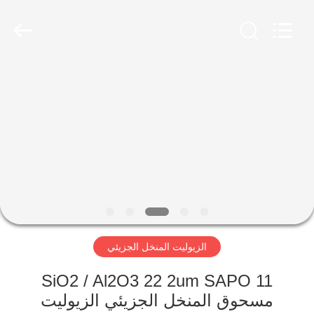
CATALYSTS
GROUP
CO.,LTD.
All
Rights
Reserved.
منزل
منتجات
معلومات
عنا
جولة
الزيوليت المنخل الجزيئي
في
المعمل
SiO2 / Al2O3 22 2um SAPO 11
مسحوق المنخل الجزيئي الزيوليت