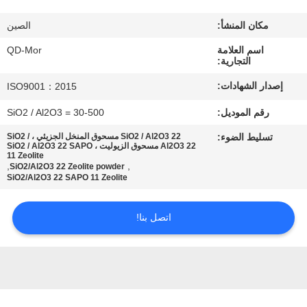
رقابة
مكان المنشأ:
الصين
جودة
اسم العلامة
QD-Mor
التجارية:
اتصل
إصدار الشهادات:
ISO9001：2015
بنا
رقم الموديل:
SiO2 / Al2O3 = 30-500
تسليط الضوء:
SiO2 / Al2O3 22 مسحوق المنخل الجزيئي ، SiO2 /
أخبار
Al2O3 22 مسحوق الزيوليت ، SiO2 / Al2O3 22 SAPO
11 Zeolite
,
,
SiO2/Al2O3 22 Zeolite powder
SiO2/Al2O3 22 SAPO 11 Zeolite
حالات
اتصل بنا!
خريطة
الموقع
PRIVACY