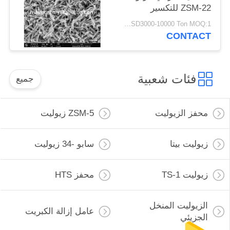
ZSM-22 للتكسير
التحفيزي
USD3000-10000 Ton MOQ:1 كغم
CONTACT
فئات شعبية
جميع
محفز الزيوليت
ZSM-5 زيوليت
زيوليت بيتا
سابو -34 زيوليت
زيوليت TS-1
محفز HTS
الزيوليت المنخل
عامل إزالة الكبريت
الجزيئي