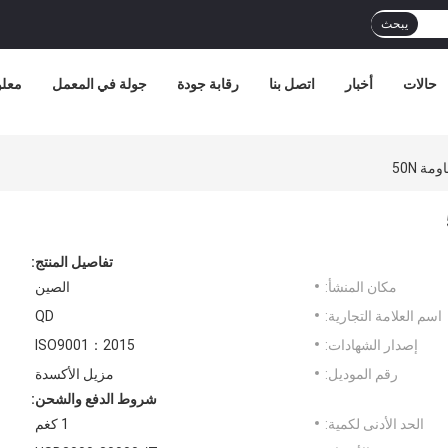
يبحث
حالات
أخبار
اتصل بنا
رقابة جودة
جولة في المعمل
معلو
ة 50N
تفاصيل المنتج:
مكان المنشأ:
الصين
اسم العلامة التجارية:
QD
إصدار الشهادات:
ISO9001：2015
رقم الموديل:
مزيل الأكسدة
شروط الدفع والشحن:
الحد الأدنى لكمية:
1 كغم