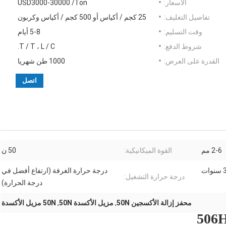
الأسعار:
USD3000-30000 /Ton
تفاصيل التغليف:
25 كجم / أكياس أو 500 كجم / أكياس وكربون
وقت التسليم:
5-8 أيام
شروط الدفع:
T / T ، L / C.
القدرة على العرض:
1000 طن شهريا
اتصل
2-6 مم
القوة الميكانيكية:
50 ن
سنوات
درجة حرارة الغرفة (ارتفاع أفضل في
درجة حرارة التشغيل:
درجة الحرارة)
محفز إزالة الأكسجين 50N
,
مزيل الأكسدة 50N
,
50N مزيل الأكسدة