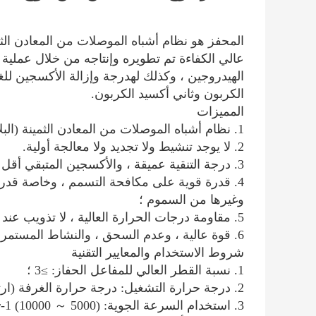
المحفز هو نظام أشباه الموصلات من المعادن الثم
عالي الكفاءة تم تطويره وإنتاجه من خلال عملي
الهيدروجين ، وكذلك لهدرجة وإزالة الأكسجين للغ
الكربون وثاني أكسيد الكربون.
المميزات
1. نظام أشباه الموصلات من المعادن الثمينة (البلاديوم) ذات النشاط التحفيزي العالي ؛
2. لا يوجد تنشيط ولا تجديد ولا معالجة أولية.
3. درجة التنقية عميقة ، والأكسجين المتبقي أقل من 0.5 جزء في المليون ؛
وغيرها من السموم ؛
5. مقاومة درجات الحرارة العالية ، لا تذويب عند 650 ℃ (منتجات مماثلة ****** 450 ℃) ؛
6. قوة عالية ، وعدم السحق ، والنشاط المستمر لسنوات عديدة.
شروط الاستخدام والمعايير التقنية
1. نسبة القطر العالي للمفاعل الحفاز: ≥3 ؛
2. درجة حرارة التشغيل: درجة حرارة الغرفة (ارتفاع أفضل في درجة الحرارة) ؛
3. استخدام السرعة الجوية: (5000 ～ 10000) hr-1 ؛