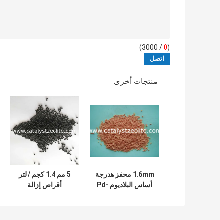
/ 3000)
0
(
منتجات أخرى
1.6mm محفز هدرجة
5 مم 1.4 كجم / لتر
أساس البلاديوم Pd-
أقراص إزالة
Al2O3 Deoxidizer
الأكسجين