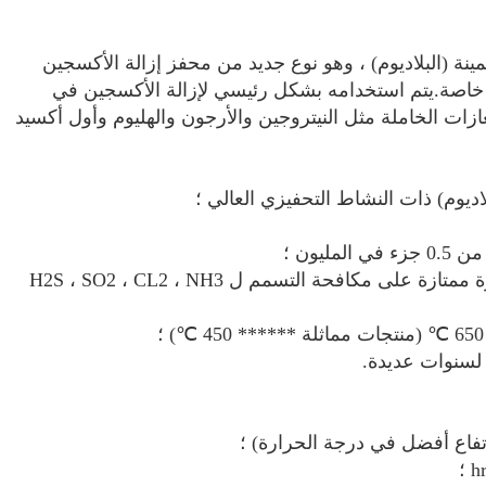
ينة (البلاديوم) ، وهو نوع جديد من محفز إزالة الأكسجين
ة خاصة.يتم استخدامه بشكل رئيسي لإزالة الأكسجين في
ازات الخاملة مثل النيتروجين والأرجون والهليوم وأول أكسيد
4. قدرة قوية على مكافحة التسمم ، وخاصة قدرة ممتازة على مكافحة التسمم ل H2S ، SO2 ، CL2 ، NH3