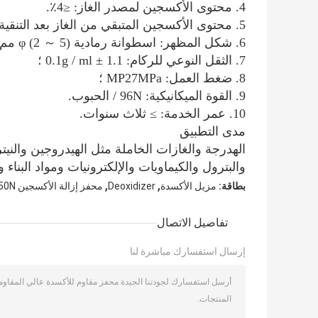
4. محتوى الأكسجين لمصدر الغاز: ≤4٪.
5. محتوى الأكسجين المتبقي من الغاز بعد التنقية: ≤0.5 جزء في المليون ؛
6. شكل المظهر: اسطوانة رمادية φ (2 ～ 5) مم ؛
7. الثقل النوعي للركام: 1.1 ± 0.1g / ml ؛
8. ضغط العمل: MP27MPa ؛
9. القوة الميكانيكية: 96N / الحبوب.
10. عمر الخدمة: ≥ ثلاث سنوات.
مدى التطبيق
الهدرجة والغازات الخاملة مثل الهيدروجين والني
والبترول والكيماويات والإلكترونيات ومواد البنا
,
,
بطاقة:
مزيل الأكسدة
Deoxidizer
محفز إزالة الأكسجين 50N
تفاصيل الاتصال
إرسال استفسارك مباشرة لنا