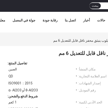
يبحث
حالات
أخبار
اتصل بنا
رقابة جودة
جولة في المعمل
معلو
يلوب ينبثق محفز ناقل قابل للتعديل 6 مم
اقل قابل للتعديل 6 مم
تفاصيل المنتج:
مكان المنشأ:
الصين
اسم العلامة التجارية:
QD
إصدار الشهادات:
ISO9001：2015
رقم الموديل:
θ-Al2O3 أو α- Al2O3
شروط الدفع والشحن:
الحد الأدنى لكمية:
1 كغم