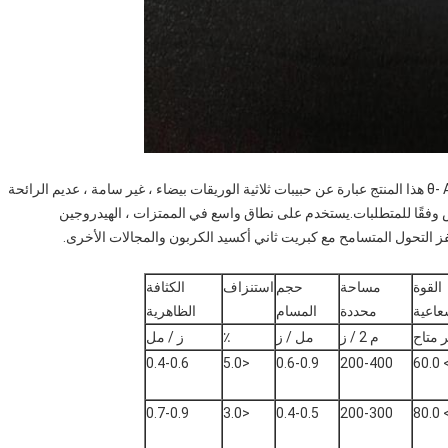
رس وفقًا للمتطلبات.يستخدم على نطاق واسع في الممتزات ، الهيدروجين
 التحول المتسامح مع كبريت ثاني أكسيد الكربون والمجالات الأخرى.
القوة
مساحة
حجم
استنزاف
الكثافة
عاعية
محددة
المسام
الظاهرية
 متاح
م 2 / ز
مل / ز
٪
ز / مل
0.4-0.6
<5.0
0.6-0.9
200-400
> 60
0.7-0.9
<3.0
0.4-0.5
200-300
> 80