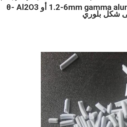
1.2-6mm gamma alumina alpha alumina γ-Al2O3 أو θ- Al2O3