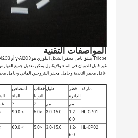
المواصفات التقنية
Trilobe ينبثق ناقل محفز الشكل البلوري هو γ-Al2O3 أو θ- Al2O3 هذا المنتج عبارة عن حبيبات ثلاثية الوريقات بيضاء ، غير سامة ، عديم الرائحة
غير قابل للذوبان في الماء والإيثانول.يمكن تعديل جميع الفها
-ناقل محفز التغذية وحامل محفز النتروجين المائي وحامل محفز
ماركة
قطر
طول
خطاب
أمتصاص
الدائرة
النوايا
الماء
الش
مم
مم
٪
٪
غير
.0
> 90.0
<5.0
3.0-15.0
1.2-
HL-CP01
6.0
.0
> 60.0
<5.0
3.0-15.0
1.2-
HL-CP02
6.0