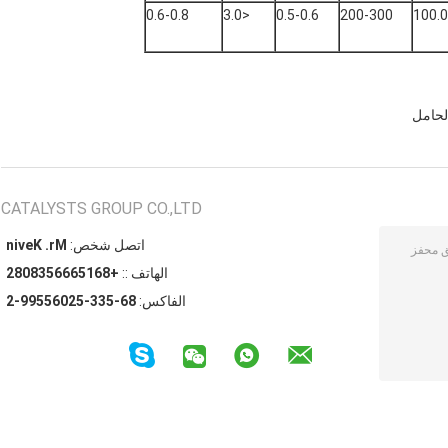
0.6-0.8
<3.0
0.5-0.6
200-300
الحامل
CATALYSTS GROUP CO.,LTD
اتصل شخص:
Mr. Kevin
الهاتف ::
+8615666538082
الفاكس:
86-533-52065599-2