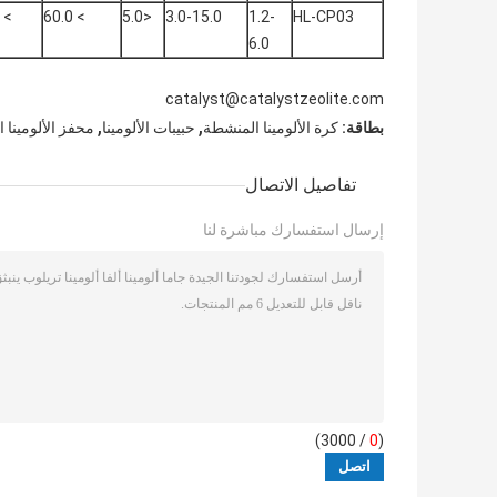
> 100.0
> 60.0
<5.0
3.0-15.0
1.2-
HL-CP03
6.0
catalyst@catalystzeolite.com
,
,
بطاقة:
كرة الألومينا المنشطة
حبيبات الألومينا
محفز الألومينا 
تفاصيل الاتصال
إرسال استفسارك مباشرة لنا
/ 3000)
0
(