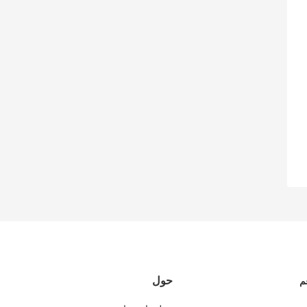
حول
م