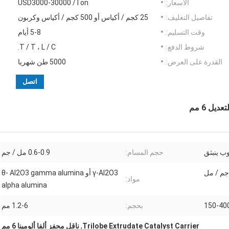
الأسعار:
USD3000-30000 /Ton
تفاصيل التغليف:
25 كجم / أكياس أو 500 كجم / أكياس وكربون
وقت التسليم:
5-8 أيام
شروط الدفع:
T / T ، L / C.
القدرة على العرض:
5000 طن شهريا
اتصل
يل 6 مم
وب ينبثق
حجم المسام:
0.6-0.9 مل / جم
γ-Al2O3 أو θ- Al2O3 gamma alumina
مواد:
alpha alumina
150-40
بحجم:
1.2-6 مم
Trilobe Extrudate Catalyst Carrier
,
ناقل محفز ألفا ألومينا 6 مم