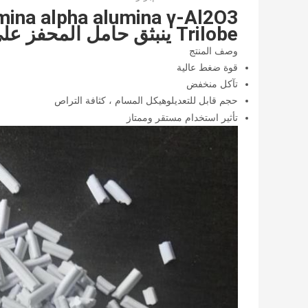
Trilobe ينبثق حامل المحفز على شكل بلوري
وصف المنتج
قوة ضغط عالية
تآكل منخفض
حجم قابل للتعديل
و
هيكل المسام ، كثافة التراص
تأثير استخدام مستقر وممتاز