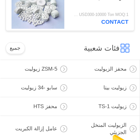
USD300-10000 Ton MOQ:1 كغم
CONTACT
فئات شعبية
جميع
محفز الزيوليت
ZSM-5 زيوليت
زيوليت بيتا
سابو -34 زيوليت
زيوليت TS-1
محفز HTS
الزيوليت المنخل
عامل إزالة الكبريت
الجزيئي