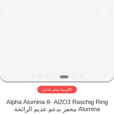
CATALYSTS
GROUP
CO.,LTD.
All
Rights
Reserved.
منزل
منتجات
معلومات
عنا
جولة
الألومينا محفز الدعم
في
المعمل
Alpha Alumina θ- Al2O3 Raschig Ring
Alumina محفز يدعم عديم الرائحة