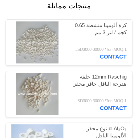
منتجات مماثلة
POLICY
كرة ألومينا منشطة 0.65
كجم / لتر 3 مم
USD3000-30000 /Ton MOQ:1 كغم
CONTACT
12mm Raschig حلقة
هدرجة الناقل حافز محفز
USD3000-30000 /Ton MOQ:1 كغم
CONTACT
α-Al₂O₃ نوع محفز
الألومينا الناقل