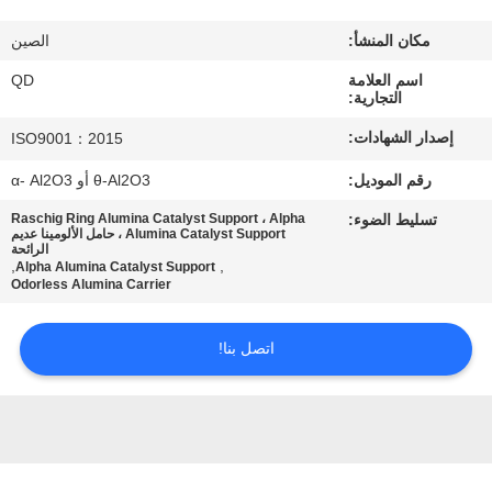
رقابة
مكان المنشأ:
الصين
جودة
اسم العلامة
QD
التجارية:
اتصل
إصدار الشهادات:
ISO9001：2015
بنا
رقم الموديل:
θ-Al2O3 أو α- Al2O3
تسليط الضوء:
Raschig Ring Alumina Catalyst Support ، Alpha
أخبار
Alumina Catalyst Support ، حامل الألومينا عديم
الرائحة
,
,
Alpha Alumina Catalyst Support
Odorless Alumina Carrier
حالات
اتصل بنا!
خريطة
الموقع
PRIVACY