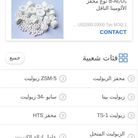
α-Al₂O₃ نوع محفز
الألومينا الناقل
USD300-10000 Ton MOQ:1 كغم
CONTACT
فئات شعبية
جميع
محفز الزيوليت
ZSM-5 زيوليت
زيوليت بيتا
سابو -34 زيوليت
زيوليت TS-1
محفز HTS
الزيوليت المنخل
عامل إزالة الكبريت