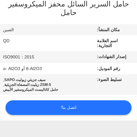
حامل السرير السائل محفز الميكروسفير
رقابة
حامل
جودة
مكان المنشأ:
الصين
اتصل
اسم العلامة
QD
بنا
التجارية:
إصدار الشهادات:
ISO9001：2015
أخبار
رقم الموديل:
θ-Al2O3 أو α- Al2O3
تسليط الضوء:
,
سيف جزيئي زيوليت SAPO
حالات
,
ZSM-5 زيليت المصفاة الجزيئية
حامل كاتاليست الميكروسفير الأبيض
خريطة
اتصل بنا!
الموقع
PRIVACY