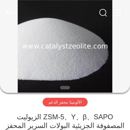
CATALYSTS
GROUP
CO.,LTD.
All
Rights
Reserved.
منزل
منتجات
معلومات
عنا
جولة
الألومينا محفز الدعم
في
المعمل
ZSM-5、Y、β、SAPO الزيوليت
المصفوفة الجزيئية البولات السرير المحفز