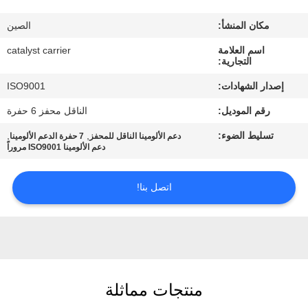
رقابة
مكان المنشأ:
الصين
جودة
اسم العلامة
catalyst carrier
التجارية:
اتصل
إصدار الشهادات:
ISO9001
بنا
رقم الموديل:
الناقل محفز 6 حفرة
تسليط الضوء:
,
,
دعم الألومينا الناقل للمحفز
7 حفرة الدعم الألومينا
أخبار
دعم الألومينا ISO9001 مروراً
حالات
اتصل بنا!
خريطة
الموقع
منتجات مماثلة
PRIVACY