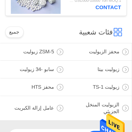
USD300-10000 Ton MOQ:1 كغم
CONTACT
فئات شعبية
جميع
محفز الزيوليت
ZSM-5 زيوليت
زيوليت بيتا
سابو -34 زيوليت
زيوليت TS-1
محفز HTS
الزيوليت المنخل
عامل إزالة الكبريت
الجزيئي