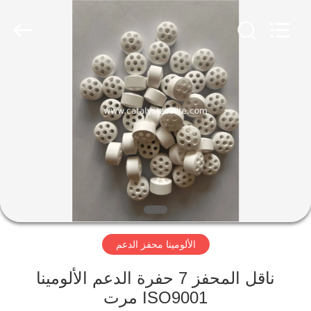
CATALYSTS
GROUP
CO.,LTD.
All
Rights
Reserved.
منزل
منتجات
معلومات
عنا
جولة
الألومينا محفز الدعم
في
المعمل
ناقل المحفز 7 حفرة الدعم الألومينا
ISO9001 مرت