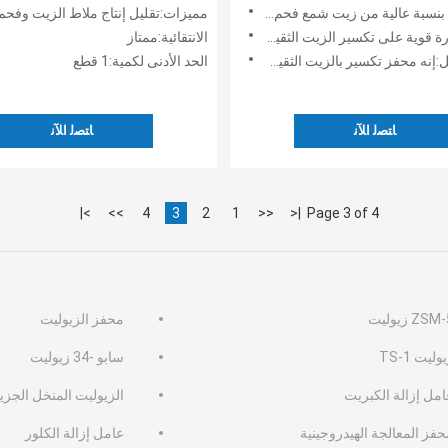
لية من زيت شمع فحم الكوك وزيت مذيب منزوع الاسفلت.
مميزات:تقليل إنتاج ملاط ​​الزيت وفحم 
لى تكسير الزيت الثقيل ومقاومة النيتروجين القلوي
الانتقائية:ممتاز
محفز تكسير بالزيت الثقيل مع إنتاجية سائلة عالية
الحد الأدنى لكمية:1 قطع
ﺎﺘﺼﻟ ﺍﻶﻧ
ﺎﺘﺼﻟ ﺍﻶﻧ
>|
>>
4
3
2
1
<<
|<
Page 3 of 4
ZSM زيوليت
محفز الزيوليت
وليت TS-1
سابو -34 زيوليت
امل إزالة الكبريت
الزيوليت المنخل الجزي
فز المعالجة الهيدروجينية
عامل إزالة الكلور