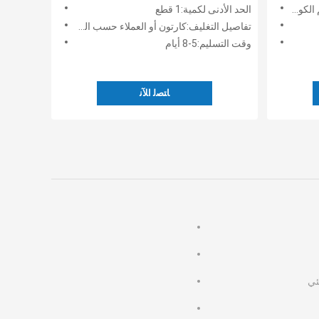
الكوك
الحد الأدنى لكمية:1 قطع
تفاصيل التغليف:كارتون أو العملاء حسب الطلب
وقت التسليم:5-8 أيام
ﺎﺘﺼﻟ ﺍﻶﻧ
ئي