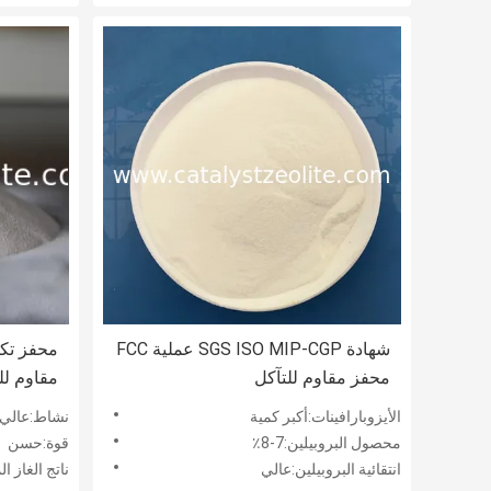
شهادة SGS ISO MIP-CGP عملية FCC
محفز مقاوم للتآكل
مقاوم للف
الأيزوبارافينات:أكبر كمية
نشاط:عالي
محصول البروبيلين:7-8٪
قوة:حسن
انتقائية البروبيلين:عالي
ناتج الغاز 