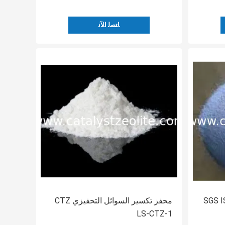
ﺎﺘﺼﻟ ﺍﻶﻧ
SGS I-
محفز تكسير السوائل التحفيزي CTZ
LS-CTZ-1