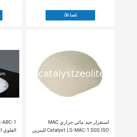
ﺎﺘﺼﻟ ﺍﻶﻧ
استقرار جيد مائي حراري MAC
S-ABC-1
Catalyst LS-MAC-1 SGS ISO للبنزين
القلوي ا