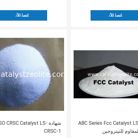
ﺎﺘﺼﻟ ﺍﻶﻧ
ﺎﺘﺼﻟ ﺍﻶﻧ
ABC Series Fcc Catalyst L
شهادة SO CRSC Catalyst LS
لمقاوم للنيتروجين
CRSC-1