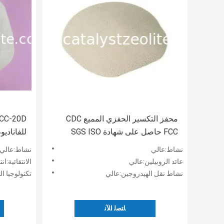
محفز التكسير الحفزي المميع CDC
FCC حاصل على شهادة SGS ISO
للفاناديو
نشاط:عالي
نشاط:عالي
عائد الروبيلين:عالي
الانتقائية:ا
نشاط نقل الهيدروجين:عالي
تكنولوجيا ا
ﺎﺘﺼﻟ ﺍﻶﻧ