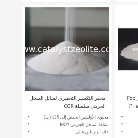
محفز التكسير التحفيزي للسائل Fcc
محفز التكسير التحفيزي لسائل المنخل
إنتاج البروبيلين يزيد من مساعدة P-
الجزيئي سلسلة COR
محتوى الأوليفين:انخفض إلى 35٪ (ت)
نشاط:المنخل الجزيئي MOY
عائد الروبيلين:عالي