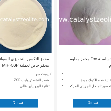
CC-20D سلسلة Fcc محفز مقاوم
م
محفز خاص لعملية MIP-CGP
كروية:حسن
نتقائية فحم الكوك جيدة
العنصر النشط:زيوليت ZSP
لتحضير:المنخل الجزيئي المركب
انتقائية البروبيلين:عالي
ﺎﺘﺼﻟ ﺍﻶﻧ
ﺎﺘﺼﻟ ﺍﻶﻧ