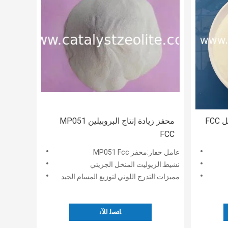
محفز التكسير التحفيزي للسوائل FCC
محفز زيادة إنتاج البروبيلين MP051
FCC
عامل حفاز:محفز MP051 Fcc
نشيط:الزيوليت المنخل الجزيئي
مميزات:التدرج اللوني لتوزيع المسام الجيد
ﺎﺘﺼﻟ ﺍﻶﻧ