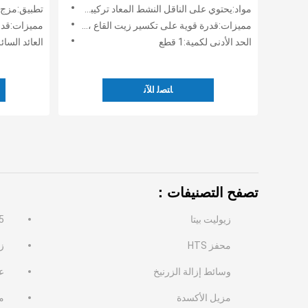
النظيف
مواد:يحتوي على الناقل النشط المعاد تركيبه المعدل والمنخل الجزيئي المحسن SOY-12
تطبيق:مزج بنسبة عا
مميزات:قدرة قوية على تكسير زيت القاع ، واستقرار حراري مائي جيد ، ومقاومة ممتازة للمعادن الثقيلة ، ومناسبة ل
مميزات:قدرة قوية ع
الحد الأدنى لكمية:1 قطع
العائد السائل:إنه 
ﺎﺘﺼﻟ ﺍﻶﻧ
تصفح التصنيفات：
زيوليت بيتا
-5
محفز HTS
زي
وسائط إزالة الزرنيخ
ع
مزيل الأكسدة
مح