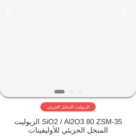
CATALYSTS
GROUP
CO.,LTD.
All
Rights
Reserved.
منزل
منتجات
معلومات
عنا
جولة
الزيوليت المنخل الجزيئي
في
المعمل
SiO2 / Al2O3 80 ZSM-35 الزيوليت
المنخل الجزيئي للأوليفينات