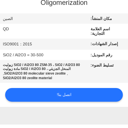
Oligomerization
رقابة
جودة
مكان المنشأ:
الصين
اسم العلامة
QD
اتصل
التجارية:
بنا
إصدار الشهادات:
ISO9001：2015
رقم الموديل:
SiO2 / Al2O3 = 30-500
أخبار
تسليط الضوء:
SiO2 / Al2O3 80 ZSM-35 ، SiO2 / Al2O3 80 زيوليت
المنخل الجزيئي ، SiO2 / Al2O3 80 مادة زيوليت
,
,
SiO2/Al2O3 80 molecular sieve zeolite
حالات
SiO2/Al2O3 80 zeolite material
اتصل بنا!
خريطة
الموقع
PRIVACY