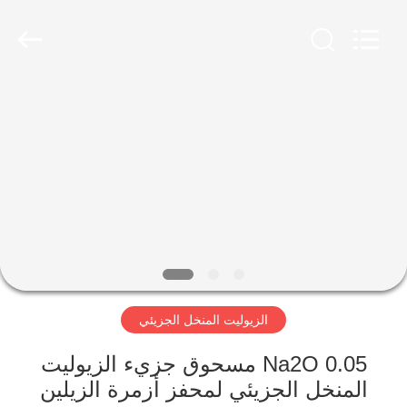
CATALYSTS
GROUP
CO.,LTD.
All
Rights
Reserved.
منزل
منتجات
معلومات
عنا
جولة
الزيوليت المنخل الجزيئي
في
المعمل
0.05 Na2O مسحوق جزيء الزيوليت
المنخل الجزيئي لمحفز أزمرة الزيلين