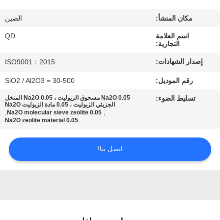
رقابة
مكان المنشأ:
الصين
جودة
اسم العلامة
QD
التجارية:
اتصل
إصدار الشهادات:
ISO9001：2015
بنا
رقم الموديل:
SiO2 / Al2O3 = 30-500
تسليط الضوء:
0.05 Na2O مسحوق الزيوليت ، 0.05 Na2O المنخل
أخبار
الجزيئي الزيوليت ، 0.05 مادة الزيوليت Na2O
,
,
0.05 Na2O molecular sieve zeolite
0.05 Na2O zeolite material
حالات
اتصل بنا!
خريطة
الموقع
PRIVACY