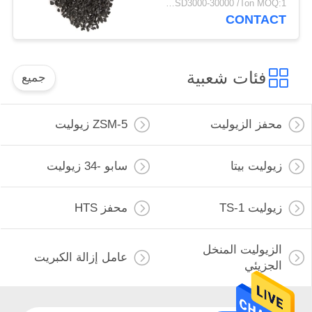
USD3000-30000 /Ton MOQ:1 كغم
CONTACT
فئات شعبية
جميع
محفز الزيوليت
ZSM-5 زيوليت
زيوليت بيتا
سابو -34 زيوليت
زيوليت TS-1
محفز HTS
الزيوليت المنخل
عامل إزالة الكبريت
الجزيئي