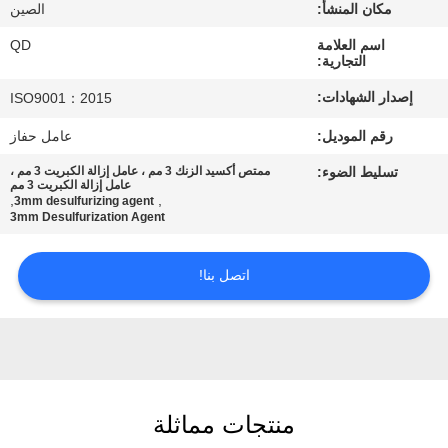
رقابة
مكان المنشأ:
الصين
جودة
اسم العلامة
QD
التجارية:
إصدار الشهادات:
ISO9001：2015
اتصل
رقم الموديل:
عامل حفاز
بنا
تسليط الضوء:
ممتص أكسيد الزنك 3 مم ، عامل إزالة الكبريت 3 مم ،
عامل إزالة الكبريت 3 مم
,
,
3mm desulfurizing agent
أخبار
3mm Desulfurization Agent
حالات
اتصل بنا!
خريطة
الموقع
منتجات مماثلة
PRIVACY