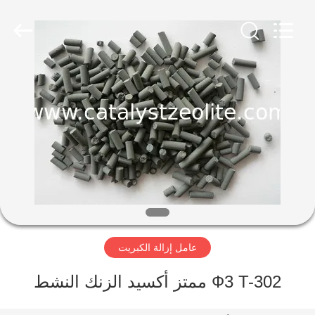
CATALYSTS
GROUP
CO.,LTD.
All
Rights
Reserved.
منزل
منتجات
معلومات
عنا
جولة
عامل إزالة الكبريت
في
المعمل
Ф3 T-302 ممتز أكسيد الزنك النشط