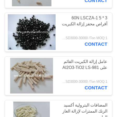
CONTACT
60N LSCZA-1 5 * 3
أقراص محفز إزالة الكبريت
USD3000-30000 /Ton MOQ:1 كغم
CONTACT
عامل إزالة الكبريت القائم
على Al2O3-TiO2 LS-981
USD3000-30000 /Ton MOQ:1 كغم
CONTACT
المضافات البترولية أكسيد
الزنك الممتزات لإزالة الغاز