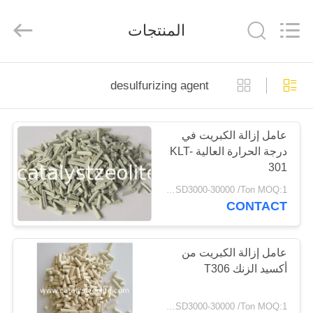
CATALYSTS
GROUP
CO.,LTD.
المنتجات
All
Rights
Reserved.
منزل
desulfurizing agent
منتجات
عامل إزالة الكبريت في
درجة الحرارة العالية KLT-
معلومات
301
عنا
USD3000-30000 /Ton MOQ:1 كغم
CONTACT
جولة
في
عامل إزالة الكبريت من
أكسيد الزنك T306
المعمل
USD3000-30000 /Ton MOQ:1 كغم