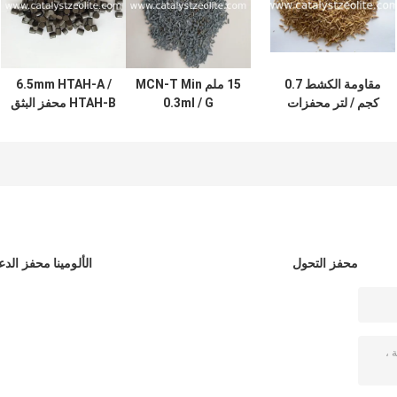
مقاومة الكشط 0.7
15 ملم MCN-T Min
6.5mm HTAH-A /
كجم / لتر محفزات
0.3ml / G
HTAH-B محفز البثق
المعالجة المائية
Hydrotreating
لمرحلة غاز الهدرجة
Catalyst Carrier
من الألدهيد
محفز التحول
الألومينا محفز الدع