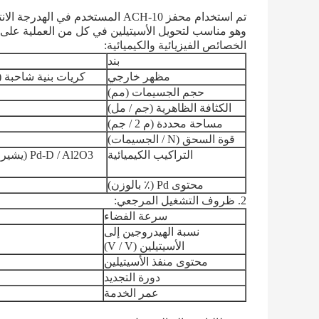
تم استخدام محفز ACH-10 المستخدم ف
وهو مناسب لتحويل الأسيتيلين في كل من العملية على م
الخصائص الفيزيائية والكيميائية:
بند
مظهر خارجي
كريات بنية شاحبة (
حجم الجسيمات (مم)
الكثافة الظاهرية (جم / مل)
مساحة محددة (م 2 / جم)
قوة السحق (N / الجسيمات)
التراكيب الكيميائية
محتوى Pd (٪ بالوزن)
2. ظروف التشغيل المرجعي:
سرعة الفضاء
نسبة الهيدروجين إلى
الأسيتيلين (V / V)
محتوى منفذ الأسيتيلين
دورة التجديد
عمر الخدمة