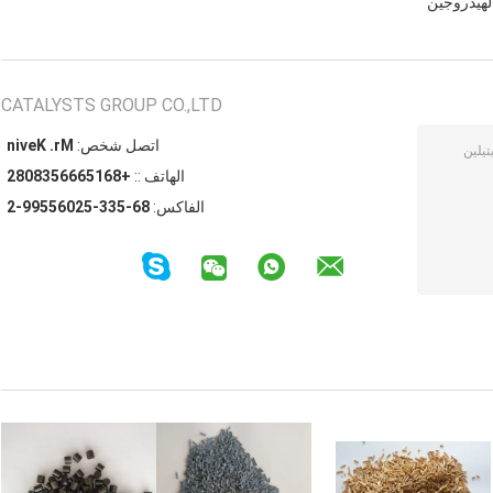
لهيدروجين
CATALYSTS GROUP CO.,LTD
اتصل شخص:
Mr. Kevin
الهاتف ::
+8615666538082
الفاكس:
86-533-52065599-2