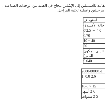
ي الهدرجة الانتقائية للأسيتيلين إلى الإيثيلين بنجاح في العديد من الوحدات الصناعية ،
رحلتين وعملية ثلاثية المراحل.
استهداف
حالة الأكسدة)
Φ2.5 ～ 4.0
0.70
40 ± 10
70
Pd-D / Al2O3 (يشير D إلى المكون
الثاني)
0.040
2000-8000h-1
0.8-2.6: 1
≤1 × 10-6
2-6 أشهر
2-5 سنوات