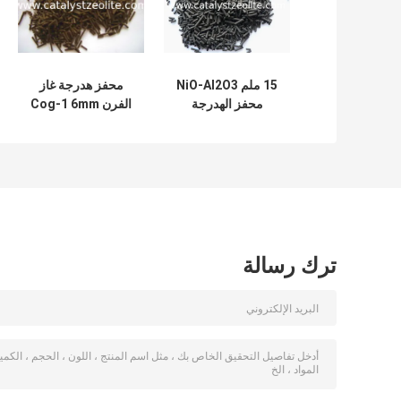
15 ملم NiO-Al2O3
محفز هدرجة غاز
محفز الهدرجة
الفرن Cog-1 6mm
الاسطوانة السوداء
Cog-1
ترك رسالة