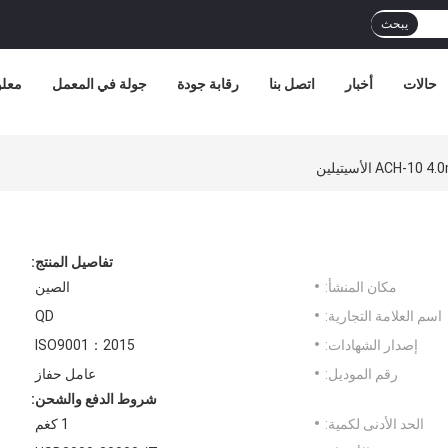
يبحث
حالات
أخبار
اتصل بنا
رقابة جودة
جولة في المعمل
معلو
تفاصيل المنتج:
مكان المنشأ:
الصين
اسم العلامة التجارية:
QD
إصدار الشهادات:
ISO9001：2015
رقم الموديل:
عامل حفاز
شروط الدفع والشحن:
الحد الأدنى لكمية:
1 كغم