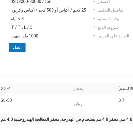
الأسعار:
USD3000-30000 /Ton
تفاصيل التغليف:
25 كجم / أكياس أو 500 كجم / أكياس وكربون
وقت التسليم:
5-8 أيام
شروط الدفع:
T / T ، L / C.
القدرة على العرض:
1000 طن شهريا
اتصل
الأكسدة)
بحجم:
2.5-4
30-50
0.7
رهان:
,
محفز 4.0 مم يستخدم في الهدرجة
,
محفز المعالجة الهيدروجينية 4.0 مم