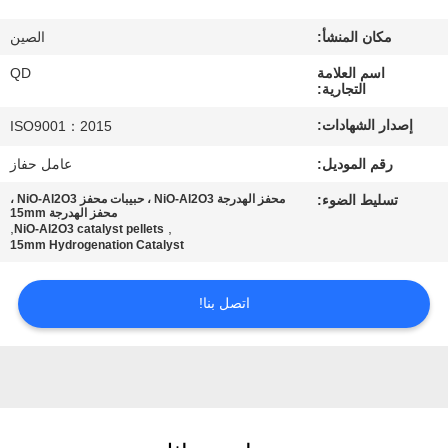
رقابة
مكان المنشأ:
الصين
جودة
اسم العلامة
QD
التجارية:
اتصل
إصدار الشهادات:
ISO9001：2015
بنا
رقم الموديل:
عامل حفاز
تسليط الضوء:
محفز الهدرجة NiO-Al2O3 ، حبيبات محفز NiO-Al2O3 ،
أخبار
محفز الهدرجة 15mm
,
,
NiO-Al2O3 catalyst pellets
15mm Hydrogenation Catalyst
حالات
اتصل بنا!
خريطة
الموقع
PRIVACY