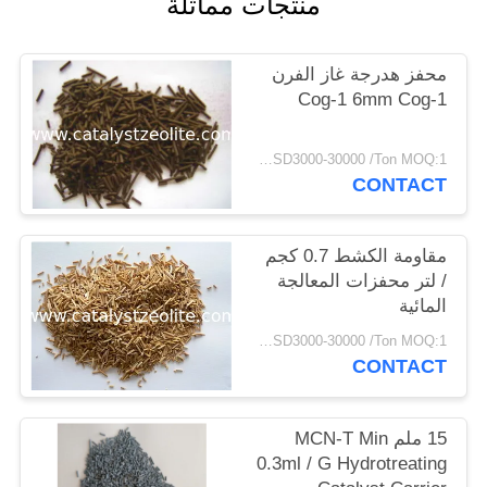
منتجات مماثلة
POLICY
محفز هدرجة غاز الفرن
Cog-1 6mm Cog-1
USD3000-30000 /Ton MOQ:1 كغم
CONTACT
مقاومة الكشط 0.7 كجم
/ لتر محفزات المعالجة
المائية
USD3000-30000 /Ton MOQ:1 كغم
CONTACT
15 ملم MCN-T Min
0.3ml / G Hydrotreating