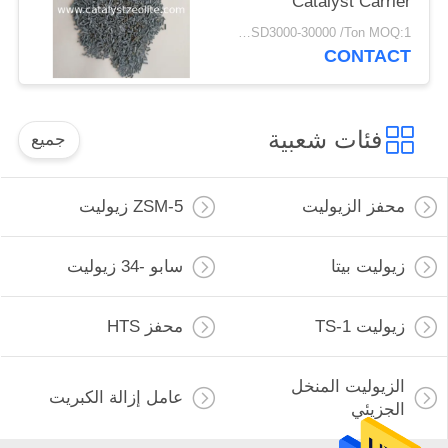
Catalyst Carrier
USD3000-30000 /Ton MOQ:1 كغم
CONTACT
فئات شعبية
جميع
محفز الزيوليت
ZSM-5 زيوليت
زيوليت بيتا
سابو -34 زيوليت
زيوليت TS-1
محفز HTS
الزيوليت المنخل
عامل إزالة الكبريت
الجزيئي