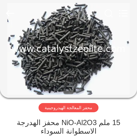
CATALYSTS
GROUP
CO.,LTD.
All
Rights
Reserved.
منزل
منتجات
معلومات
عنا
جولة
محفز المعالجة الهيدروجينية
في
المعمل
15 ملم NiO-Al2O3 محفز الهدرجة
الاسطوانة السوداء