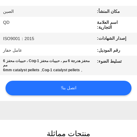
رقابة
مكان المنشأ:
الصين
جودة
اسم العلامة
QD
التجارية:
اتصل
إصدار الشهادات:
ISO9001：2015
بنا
رقم الموديل:
عامل حفاز
تسليط الضوء:
محفز هدرجة 6 مم ، حبيبات محفز Cog-1 ، حبيبات محفز 6
أخبار
مم
,
,
6mm catalyst pellets
Cog-1 catalyst pellets
حالات
اتصل بنا!
خريطة
الموقع
PRIVACY
منتجات مماثلة