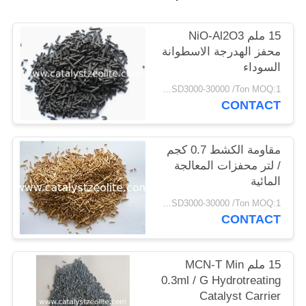
POLICY
15 ملم NiO-Al2O3
محفز الهدرجة الاسطوانة
السوداء
USD3000-30000 /Ton MOQ:1 كغم
CONTACT
مقاومة الكشط 0.7 كجم
/ لتر محفزات المعالجة
المائية
USD3000-30000 /Ton MOQ:1 كغم
CONTACT
15 ملم MCN-T Min
0.3ml / G Hydrotreating
Catalyst Carrier