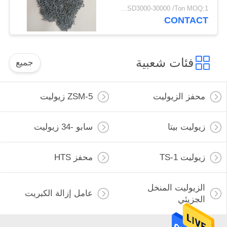
USD3000-30000 /Ton MOQ:1 كغم
CONTACT
فئات شعبية
جميع
محفز الزيوليت
ZSM-5 زيوليت
زيوليت بيتا
سابو -34 زيوليت
زيوليت TS-1
محفز HTS
الزيوليت المنخل
عامل إزالة الكبريت
الجزيئي