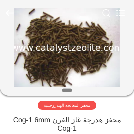
CATALYSTS
GROUP
CO.,LTD.
All
Rights
Reserved.
منزل
منتجات
معلومات
عنا
جولة
محفز المعالجة الهيدروجينية
في
المعمل
محفز هدرجة غاز الفرن Cog-1 6mm
Cog-1