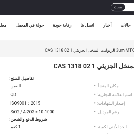
يبحث
حالات
أخبار
اتصل بنا
رقابة جودة
جولة في المعمل
معلو
الجزيئي CAS 1318 02 1
تفاصيل المنتج:
مكان المنشأ:
الصين
اسم العلامة التجارية:
QD
إصدار الشهادات:
ISO9001：2015
رقم الموديل:
SiO2 / Al2O3 = 10-1000
شروط الدفع والشحن:
الحد الأدنى لكمية:
1 كغم