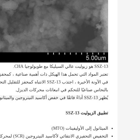
SSZ-13 هو زيوليت عالي السيليكا مع طوبولوجيا CHA.
تعتبر المواد التي تحمل هذا الهيكل ذات أهمية صناعية ، كمحفزات 
بالنحاس صناعيًا للتحكم في انبعاثات محركات الديزل.
يُظهر SSZ-13 أداءً فائقًا في خفض أكاسيد النيتروجين والميثانول إلى الأولفين (MTO) وامتصاص الغاز وفصله.
تطبيق الزيوليت SSZ-13
الميثانول إلى الأوليفينات (MTO)
التخفيض التحفيزي الانتقائي لأكاسيد النيتروجين (SCR) لمحركات الديزل