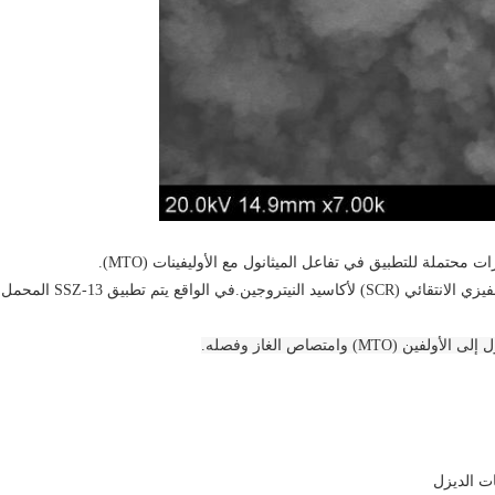
محتملة للتطبيق في تفاعل الميثانول مع الأوليفينات (MTO).
في الآونة الأخيرة ، اجتذب SSZ-13 الانتباه كمحفز للتقليل التحفيزي الانتقائي (SCR) لأكاسيد النيتروجين.في الواقع يتم تطبيق SSZ-13 المحمل