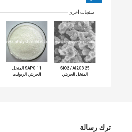
منتجات أخرى
SiO2 / Al2O3 25
SAPO 11 المنخل
المنخل الجزيئي
الجزيئي الزيوليت
للزيوت الموردينيتي
للبتروكيماويات
ترك رسالة