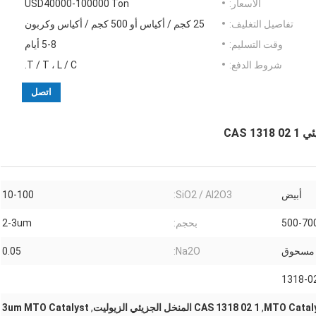
الأسعار:
USD40000-100000 Ton
تفاصيل التغليف:
25 كجم / أكياس أو 500 كجم / أكياس وكربون
وقت التسليم:
5-8 أيام
شروط الدفع:
T / T ، L / C.
اتصل
أبيض
SiO2 / Al2O3:
10-100
500-70
بحجم:
2-3um
مسحوق
Na2O:
0.05
1318-0
MTO Cataly
,
CAS 1318 02 1 المنخل الجزيئي الزيوليت
,
3um MTO Catalyst