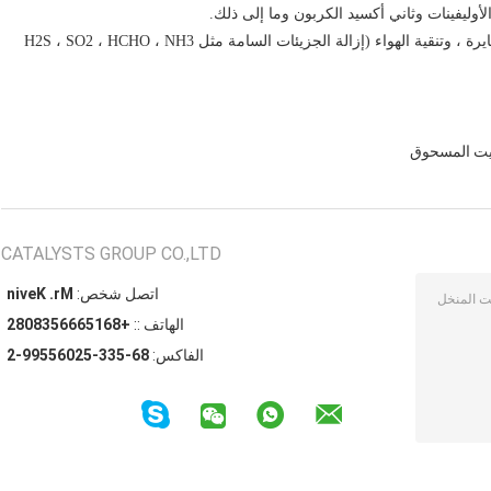
لأوليفينات وثاني أكسيد الكربون وما إلى ذلك.
معالجة غاز العادم الصناعي ، وخفض المركبات العضوية المتطايرة ، وتنقية الهواء (إزالة الجزيئات السامة مثل H2S ، SO2 ، HCHO ، NH3
ليت المسحوق
CATALYSTS GROUP CO.,LTD
اتصل شخص:
Mr. Kevin
الهاتف ::
+8615666538082
الفاكس:
86-533-52065599-2