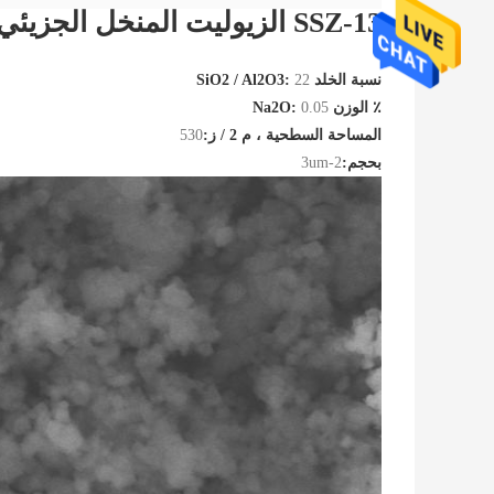
SSZ-13 الزيوليت المنخل الجزيئي MTO محفز كمية أكبر
نسبة الخلد SiO2 / Al2O3:
22
٪ الوزن Na2O:
0.05
المساحة السطحية ، م 2 / ز:
530
بحجم:
2-3um