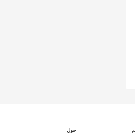
حول
م