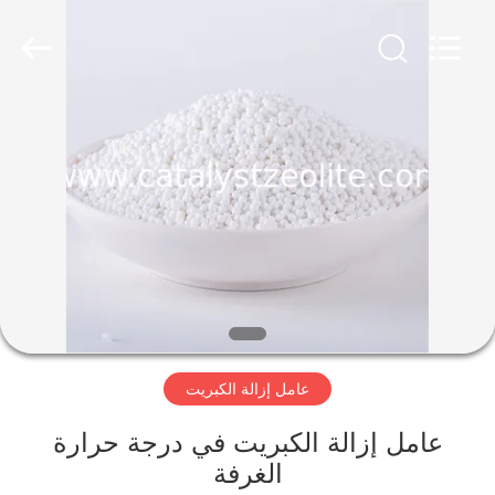
CATALYSTS
GROUP
CO.,LTD.
All
Rights
Reserved.
منزل
منتجات
معلومات
عنا
جولة
عامل إزالة الكبريت
في
المعمل
عامل إزالة الكبريت في درجة حرارة
الغرفة