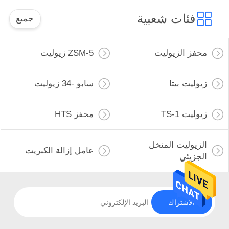
فئات شعبية
جميع
محفز الزيوليت
ZSM-5 زيوليت
زيوليت بيتا
سابو -34 زيوليت
زيوليت TS-1
محفز HTS
الزيوليت المنخل
عامل إزالة الكبريت
الجزيئي
الاشتراك