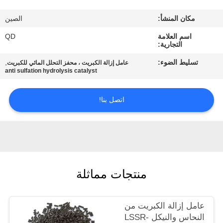
رقابة
مكان المنشأ:
الصين
جودة
اسم العلامة
QD
التجارية:
اتصل
تسليط الضوء:
,
عامل إزالة الكبريت ، محفز التحلل المائي للكبريت
بنا
anti sulfation hydrolysis catalyst
اتصل بنا!
أخبار
حالات
خريطة
منتجات مماثلة
الموقع
عامل إزالة الكبريت من
PRIVACY
النحاس والنيكل LSSR-