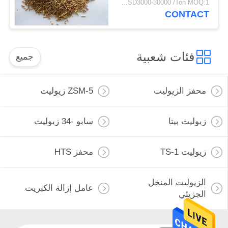
USD3000-30000 /Ton MOQ:1 كغم
CONTACT
فئات شعبية
جميع
محفز الزيوليت
ZSM-5 زيوليت
زيوليت بيتا
سابو -34 زيوليت
زيوليت TS-1
محفز HTS
الزيوليت المنخل
عامل إزالة الكبريت
الجزيئي