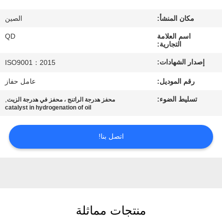
رقابة
مكان المنشأ:
الصين
جودة
اسم العلامة
QD
التجارية:
اتصل
إصدار الشهادات:
ISO9001：2015
بنا
رقم الموديل:
عامل حفاز
تسليط الضوء:
,
محفز هدرجة الراتنج ، محفز في هدرجة الزيت
أخبار
catalyst in hydrogenation of oil
حالات
اتصل بنا!
خريطة
الموقع
منتجات مماثلة
PRIVACY