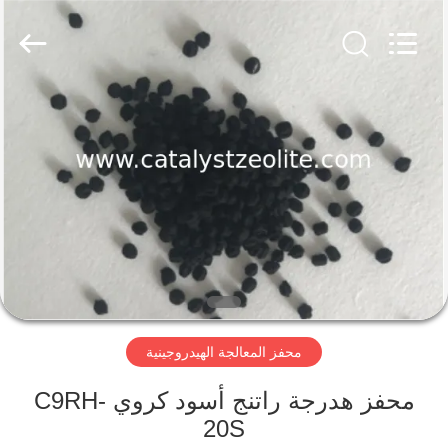
CATALYSTS
GROUP
CO.,LTD.
All
Rights
Reserved.
منزل
منتجات
معلومات
عنا
جولة
محفز المعالجة الهيدروجينية
في
المعمل
محفز هدرجة راتنج أسود كروي C9RH-
20S